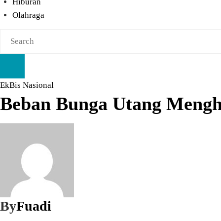
Hiburan
Olahraga
EkBis
Nasional
Beban Bunga Utang Mengha
By
Fuadi