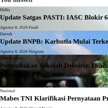
EkBis
Update Satgas PASTI: IASC Blokir 
Agustus 8, 2026
Fuadi
Daerah
Update BNPB: Karhutla Mulai Terke
Agustus 8, 2026
Ningrum
Mancanegara
Penembakan Sekolah Debsirin Thail
Meninggal
Agustus 8, 2026
Randu
Nasional
Mabes TNI Klarifikasi Pernyataan P