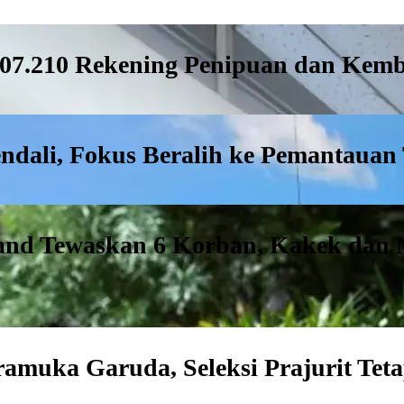
607.210 Rekening Penipuan dan Kemb
ndali, Fokus Beralih ke Pemantauan
and Tewaskan 6 Korban, Kakek dan 
ramuka Garuda, Seleksi Prajurit Te