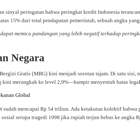
sinyal peringatan bahwa peringkat kredit Indonesia terancam 
as 15% dari total pendapatan pemerintah, sebuah angka yang m
u dapat memicu pandangan yang lebih negatif terhadap peringka
an Negara
rgizi Gratis (MBG) kini menjadi sorotan tajam. Di satu sisi, n
ang kini merangkak ke level 2,9%—hampir menyentuh batas lega
ekanan Global
BN sudah mencapai Rp 54 triliun. Ada ketakutan kolektif bahwa
sosial serupa tragedi 1998 jika rupiah terjun bebas ke angka R