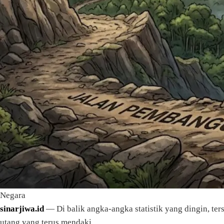
Negara
sinarjiwa.id
— Di balik angka-angka statistik yang dingin, t
utang yang terus mendaki.