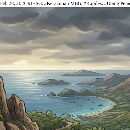
Feb 28, 2026
#IHSG
,
#Keracunan MBG
,
#Kopdes
,
#Utang Peme