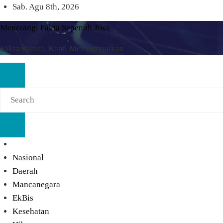
Skip
Sab. Agu 8th, 2026
to
Menerangi Fakta Sepenuh Jiwa
content
Fakta Bicara, Kami Menyampaikan
Nasional
Daerah
Mancanegara
EkBis
Kesehatan