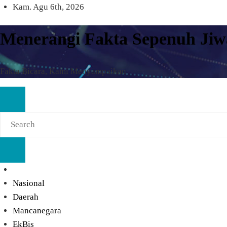
Skip
Kam. Agu 6th, 2026
to
content
Menerangi Fakta Sepenuh Jiw
Fakta Bicara, Kami Menyampaikan
Nasional
Daerah
Mancanegara
EkBis