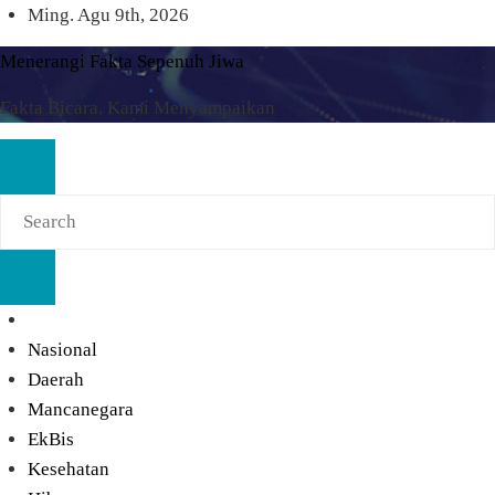
Skip
Ming. Agu 9th, 2026
to
Menerangi Fakta Sepenuh Jiwa
content
Fakta Bicara, Kami Menyampaikan
Nasional
Daerah
Mancanegara
EkBis
Kesehatan