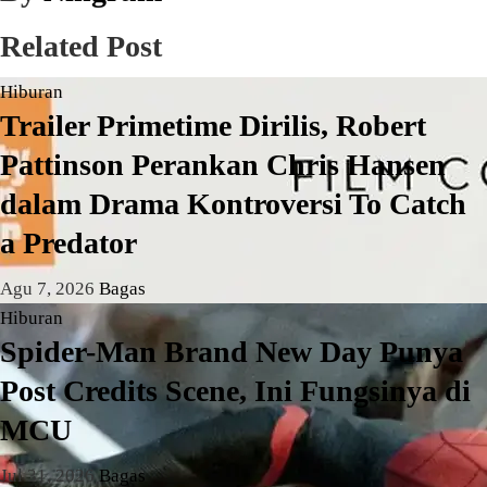
Related Post
Hiburan
Trailer Primetime Dirilis, Robert
Pattinson Perankan Chris Hansen
dalam Drama Kontroversi To Catch
a Predator
Agu 7, 2026
Bagas
Hiburan
Spider-Man Brand New Day Punya
Post Credits Scene, Ini Fungsinya di
MCU
Jul 31, 2026
Bagas