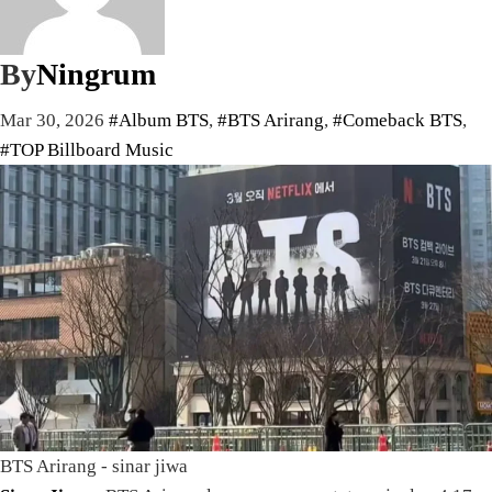
By
Ningrum
Mar 30, 2026
#Album BTS
,
#BTS Arirang
,
#Comeback BTS
,
#TOP Billboard Music
BTS Arirang - sinar jiwa