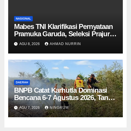
NASIONAL
Mabes TNI Klarifikasi Pernyataan
Pramuka Garuda, Seleksi Prajurit
Tetap Wajib Lewati Semua
AGU 8, 2026
AHMAD NURRIN
Tahapan
DAERAH
BNPB Catat Karhutla Dominasi
Bencana 6-7 Agustus 2026, Tana
Toraja Terbakar hingga 55 Hektare
AGU 7, 2026
NINGRUM