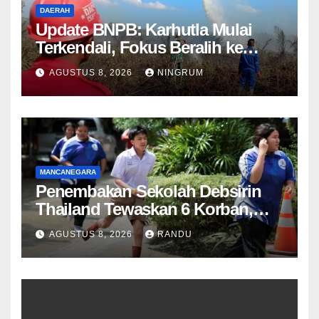
DAERAH
Update BNPB: Karhutla Mulai
Terkendali, Fokus Beralih ke
Pemantauan Titik Api dan
AGUSTUS 8, 2026
NINGRUM
Kekeringan Bandung
MANCANEGARA
Penembakan Sekolah Debsirin
Thailand Tewaskan 6 Korban,
Kakek dan Nenek Pelaku Juga
AGUSTUS 8, 2026
RANDU
Ditemukan Meninggal