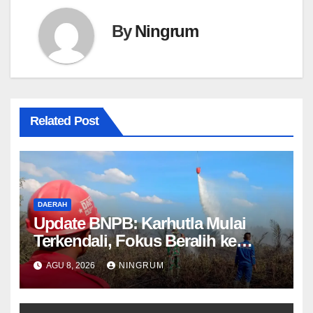
By
Ningrum
Related Post
DAERAH
Update BNPB: Karhutla Mulai
Terkendali, Fokus Beralih ke
Pemantauan Titik Api dan
AGU 8, 2026
NINGRUM
Kekeringan Bandung