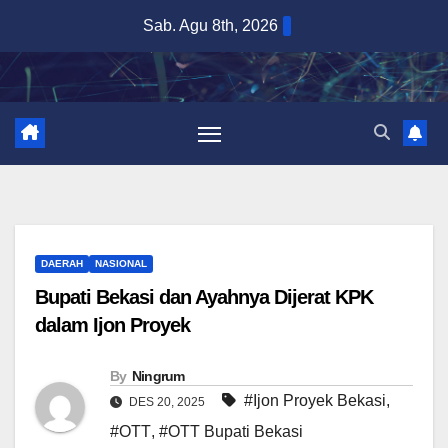
Skip
Sab. Agu 8th, 2026
to
content
DAERAH
NASIONAL
Bupati Bekasi dan Ayahnya Dijerat KPK
dalam Ijon Proyek
By
Ningrum
#Ijon Proyek Bekasi
,
DES 20, 2025
#OTT
,
#OTT Bupati Bekasi