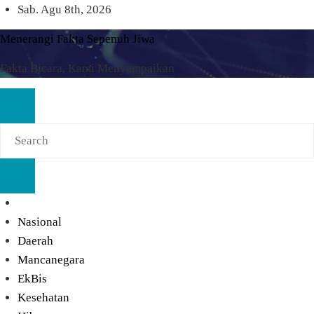
Skip
Sab. Agu 8th, 2026
to
Menerangi Fakta Sepenuh Jiwa
content
Fakta Bicara, Kami Menyampaikan
Nasional
Daerah
Mancanegara
EkBis
Kesehatan