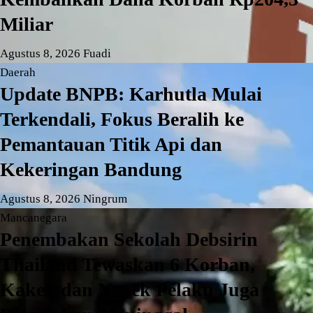
Miliar
Agustus 8, 2026
Fuadi
Daerah
Update BNPB: Karhutla Mulai
Terkendali, Fokus Beralih ke
Pemantauan Titik Api dan
Kekeringan Bandung
Agustus 8, 2026
Ningrum
Mancanegara
Penembakan Sekolah Debsirin
Thailand Tewaskan 6 Korban,
Kakek dan Nenek Pelaku Juga