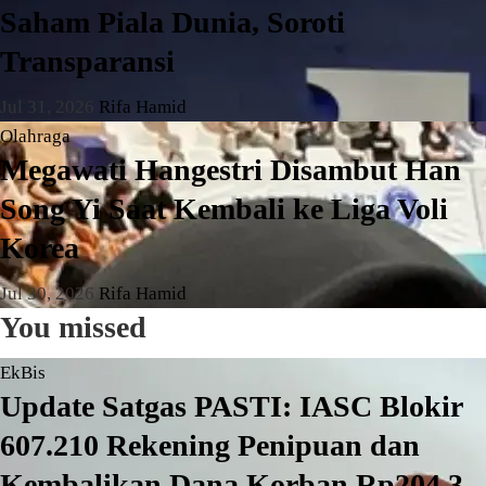
Saham Piala Dunia, Soroti
Transparansi
Jul 31, 2026
Rifa Hamid
Olahraga
Megawati Hangestri Disambut Han
Song Yi Saat Kembali ke Liga Voli
Korea
Jul 30, 2026
Rifa Hamid
You missed
EkBis
Update Satgas PASTI: IASC Blokir
607.210 Rekening Penipuan dan
Kembalikan Dana Korban Rp204,3