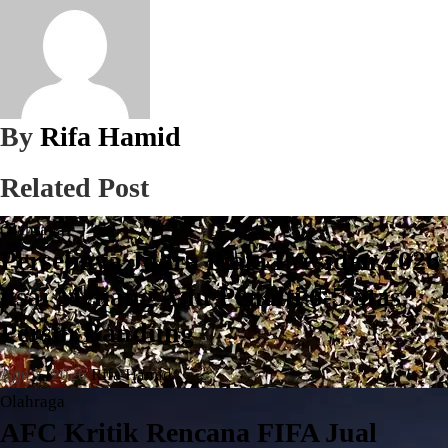
By
Rifa Hamid
Related Post
Olahraga
Persebaya Juara Piala Presiden 2026
usai Menang Adu Penalti 6-5 atas
Persib Bandung
Agu 7, 2026
Rifa Hamid
Olahraga
AFC Kritik Rencana FIFA Jual