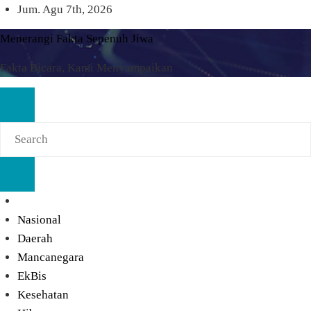
Skip
Jum. Agu 7th, 2026
to
Menerangi Fakta Sepenuh Jiwa
content
Fakta Bicara, Kami Menyampaikan
Nasional
Daerah
Mancanegara
EkBis
Kesehatan