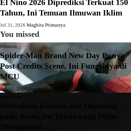
El Nino 2026 Diprediksi Terkuat 150
Tahun, Ini Temuan Ilmuwan Iklim
Jul 31, 2026
Maghita Primastya
You missed
Hiburan
Spider-Man Brand New Day Punya
Post Credits Scene, Ini Fungsinya di
MCU
Juli 31, 2026
Bagas
Kesehatan
Perbedaan Koleksi dan Hoarding
pada Anak, Ini Tanda yang Perlu
Diwaspadai