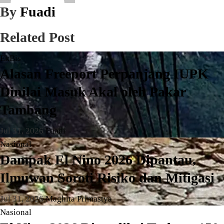
By
Fuadi
Related Post
EkBis
Alasan Freeport Perpanjang IUPK
Dinilai Masuk Akal oleh Pakar
Tambang
Jul 31, 2026
Fuadi
Nasional
Dampak El Nino 2026 Dipantau,
Ilmuwan Soroti Risiko dan Mitigasi
Jul 31, 2026
Maghita Primastya
Nasional