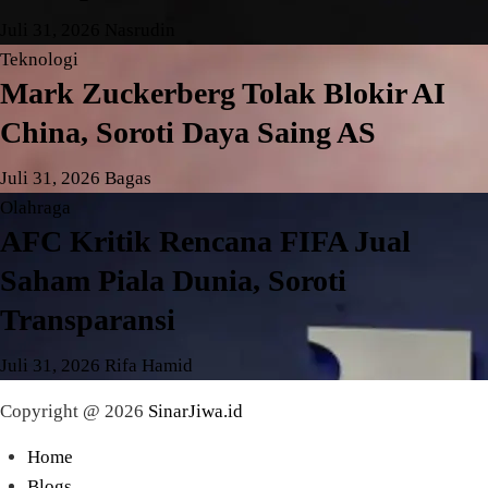
Juli 31, 2026
Nasrudin
Teknologi
Mark Zuckerberg Tolak Blokir AI
China, Soroti Daya Saing AS
Juli 31, 2026
Bagas
Olahraga
AFC Kritik Rencana FIFA Jual
Saham Piala Dunia, Soroti
Transparansi
Juli 31, 2026
Rifa Hamid
Copyright @ 2026
SinarJiwa.id
Home
Blogs