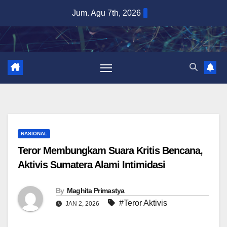
Skip
Jum. Agu 7th, 2026
to
content
NASIONAL
Teror Membungkam Suara Kritis Bencana,
Aktivis Sumatera Alami Intimidasi
By
Maghita Primastya
#Teror Aktivis
JAN 2, 2026