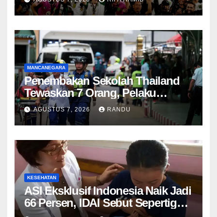
MANCANEGARA
Penembakan Sekolah Thailand
Tewaskan 7 Orang, Pelaku
Remaja 14 Tahun Diduga Bunuh
AGUSTUS 7, 2026
RANDU
Diri
KESEHATAN
ASI Eksklusif Indonesia Naik Jadi
66 Persen, IDAI Sebut Sepertiga
Bayi Masih Belum