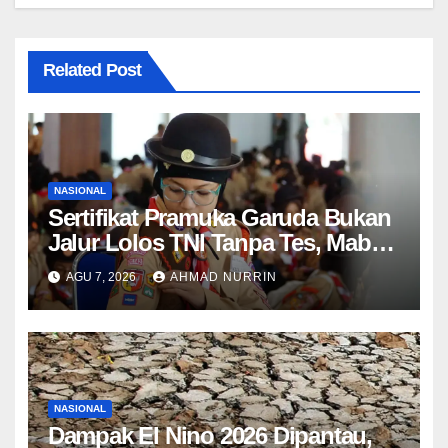
Related Post
NASIONAL
Sertifikat Pramuka Garuda Bukan
Jalur Lolos TNI Tanpa Tes, Mabes
TNI Tegaskan Aturan Seleksi 2025
AGU 7, 2026
AHMAD NURRIN
NASIONAL
Dampak El Nino 2026 Dipantau,