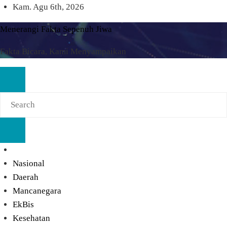
Skip
Kam. Agu 6th, 2026
to
Menerangi Fakta Sepenuh Jiwa
content
Fakta Bicara, Kami Menyampaikan
Nasional
Daerah
Mancanegara
EkBis
Kesehatan