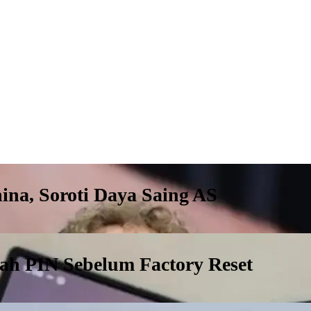
ina, Soroti Daya Saing AS
lah PIN Sebelum Factory Reset