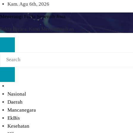
Skip
Kam. Agu 6th, 2026
to
Menerangi Fakta Sepenuh Jiwa
content
Fakta Bicara, Kami Menyampaikan
Nasional
Daerah
Mancanegara
EkBis
Kesehatan