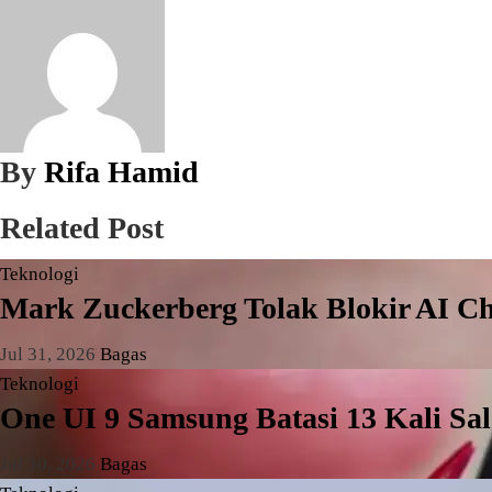
By
Rifa Hamid
Related Post
Teknologi
Mark Zuckerberg Tolak Blokir AI Ch
Jul 31, 2026
Bagas
Teknologi
One UI 9 Samsung Batasi 13 Kali Sa
Jul 30, 2026
Bagas