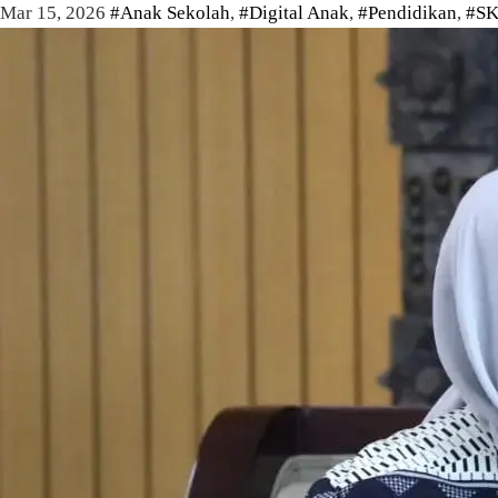
Mar 15, 2026
#Anak Sekolah
,
#Digital Anak
,
#Pendidikan
,
#SK