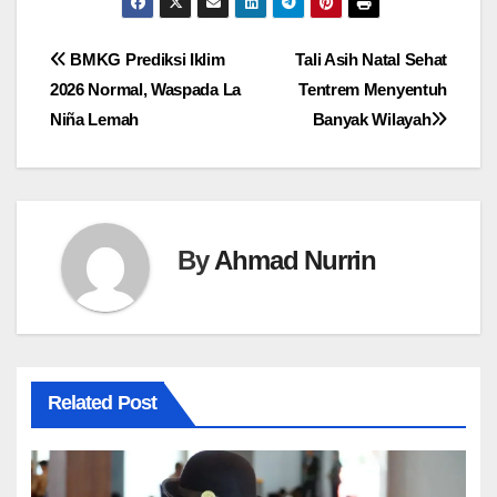
Navigasi
BMKG Prediksi Iklim
Tali Asih Natal Sehat
2026 Normal, Waspada La
Tentrem Menyentuh
pos
Niña Lemah
Banyak Wilayah
By
Ahmad Nurrin
Related Post