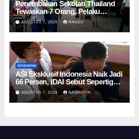
Penembakan Sekolah Thailand
Tewaskan 7 Orang, Pelaku
Remaja 14 Tahun Diduga Bunuh
AGUSTUS 7, 2026
RANDU
Diri
KESEHATAN
ASI Eksklusif Indonesia Naik Jadi
66 Persen, IDAI Sebut Sepertiga
Bayi Masih Belum
AGUSTUS 7, 2026
NASRUDIN
Mendapatkannya