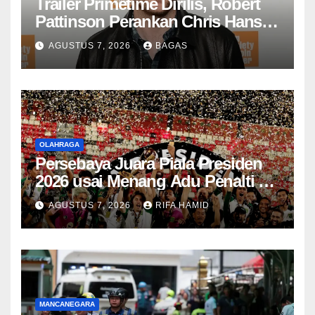
Trailer Primetime Dirilis, Robert
Pattinson Perankan Chris Hansen
dalam Drama Kontroversi To
AGUSTUS 7, 2026
BAGAS
Catch a Predator
OLAHRAGA
Persebaya Juara Piala Presiden
2026 usai Menang Adu Penalti 6-5
atas Persib Bandung
AGUSTUS 7, 2026
RIFA HAMID
MANCANEGARA