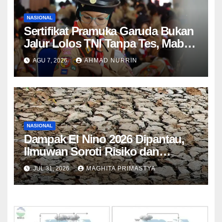
NASIONAL
Sertifikat Pramuka Garuda Bukan
Jalur Lolos TNI Tanpa Tes, Mabes
TNI Tegaskan Aturan Seleksi 2025
AGU 7, 2026
AHMAD NURRIN
NASIONAL
Dampak El Nino 2026 Dipantau,
Ilmuwan Soroti Risiko dan
Mitigasi
JUL 31, 2026
MAGHITA PRIMASTYA