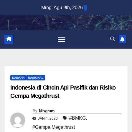
Skip
Ming. Agu 9th, 2026
to
content
DAERAH
NASIONAL
Indonesia di Cincin Api Pasifik dan Risiko
Gempa Megathrust
By
Ningrum
#BMKG
,
JAN 4, 2026
#Gempa Megathrust