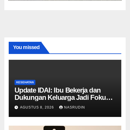
You missed
KESEHATAN
Update IDAI: Ibu Bekerja dan
Dukungan Keluarga Jadi Fokus
Peningkatan ASI Eksklusif
AGUSTUS 8, 2026
NASRUDIN