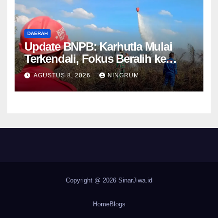
DAERAH
Update BNPB: Karhutla Mulai
Terkendali, Fokus Beralih ke
Pemantauan Titik Api dan
AGUSTUS 8, 2026
NINGRUM
Kekeringan Bandung
Copyright @ 2026
SinarJiwa.id
Home
Blogs