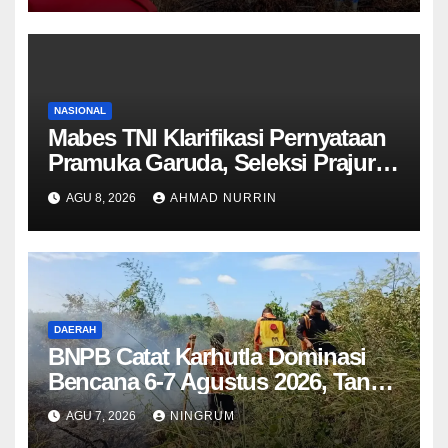
NASIONAL
Mabes TNI Klarifikasi Pernyataan
Pramuka Garuda, Seleksi Prajurit
Tetap Wajib Lewati Semua
AGU 8, 2026
AHMAD NURRIN
Tahapan
DAERAH
BNPB Catat Karhutla Dominasi
Bencana 6-7 Agustus 2026, Tana
Toraja Terbakar hingga 55 Hektare
AGU 7, 2026
NINGRUM