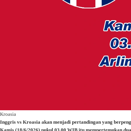
Kroasia
Inggris vs Kroasia akan menjadi pertandingan yang berpeng
Kamis (18/6/2026) pukul 03.00 WIB itu mempertemukan dua 