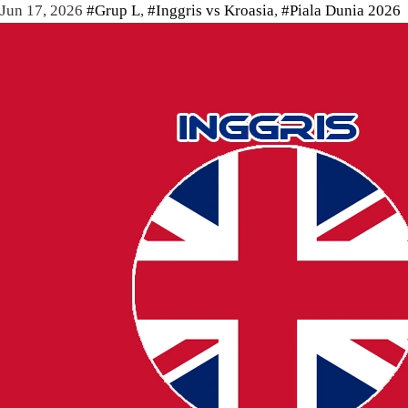
Jun 17, 2026
#Grup L
,
#Inggris vs Kroasia
,
#Piala Dunia 2026