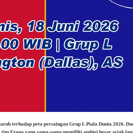
aruh terhadap peta persaingan Grup L Piala Dunia 2026. Due
tim Eropa yang sama-sama memiliki ambisi besar sejak lag