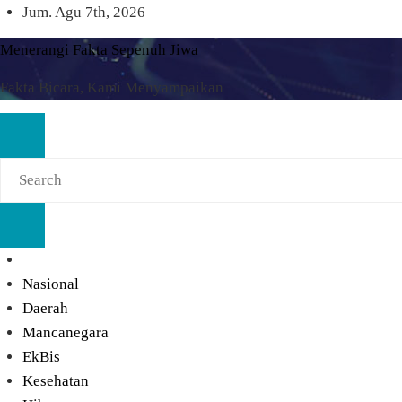
Skip
Jum. Agu 7th, 2026
to
Menerangi Fakta Sepenuh Jiwa
content
Fakta Bicara, Kami Menyampaikan
Nasional
Daerah
Mancanegara
EkBis
Kesehatan