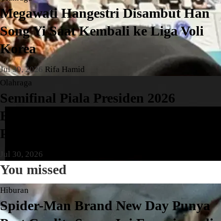
Megawati Hangestri Disambut Han
Song Yi Saat Kembali ke Liga Voli
Korea
Jul 30, 2026
Rifa Hamid
Olahraga
Semifinal Piala Presiden 2026
Berpeluang Hadirkan Persib vs
Persija
Jul 30, 2026
Rifa Hamid
You missed
Hiburan
Spider-Man Brand New Day Punya