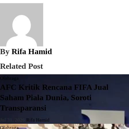
By
Rifa Hamid
Related Post
Olahraga
AFC Kritik Rencana FIFA Jual
Saham Piala Dunia, Soroti
Transparansi
Jul 31, 2026
Rifa Hamid
Olahraga