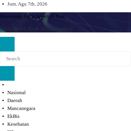
Skip
Jum. Agu 7th, 2026
to
Menerangi Fakta Sepenuh Jiwa
content
Fakta Bicara, Kami Menyampaikan
Nasional
Daerah
Mancanegara
EkBis
Kesehatan