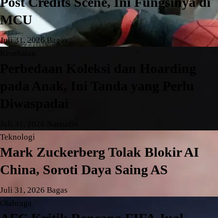
Post Credits Scene, Ini Fungsinya di
MCU
Juli 31, 2026
Bagas
Kesehatan
Perbedaan Koleksi dan Hoarding
pada Anak, Ini Tanda yang Perlu
Diwaspadai
Juli 31, 2026
Nasrudin
Teknologi
Mark Zuckerberg Tolak Blokir AI
China, Soroti Daya Saing AS
Juli 31, 2026
Bagas
Olahraga