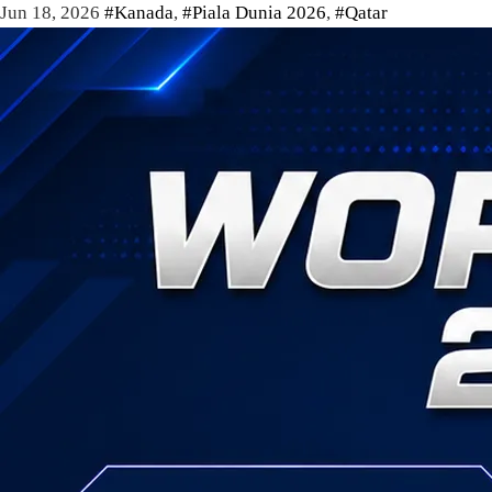
Jun 18, 2026
#Kanada
,
#Piala Dunia 2026
,
#Qatar