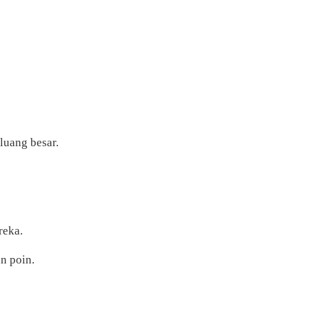
luang besar.
reka.
n poin.