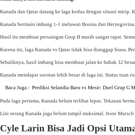
Kanada dan Qatar datang ke laga kedua dengan situasi mirip.
Kanada bermain imbang 1-1 melawan Bosnia dan Herzegovina. 
Hasil itu membuat persaingan Grup B masih sangat rapat. Semu
Karena itu, laga Kanada vs Qatar tidak bisa dianggap biasa. P
Sebaliknya, hasil imbang bisa membuat jalan ke babak 32 besa
Kanada mendapat sorotan lebih besar di laga ini. Status tuan r
Baca Juga :
Prediksi Selandia Baru vs Mesir: Duel Grup G 
Pada laga pertama, Kanada belum terlihat lepas. Tekanan ber
Lini serang Kanada juga belum tampil maksimal. Jesse Marsch p
Cyle Larin Bisa Jadi Opsi Uta