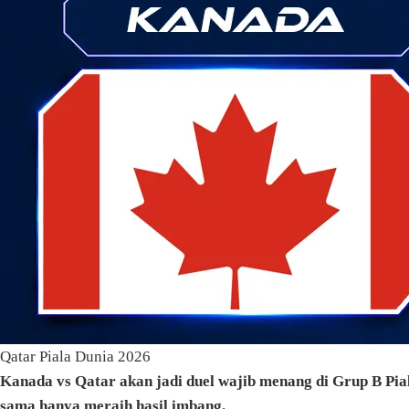
Qatar Piala Dunia 2026
Kanada vs Qatar akan jadi duel wajib menang di Grup B Pial
sama hanya meraih hasil imbang.