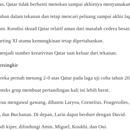
mun, Qatar tidak berhenti menekan sampai akhirnya menyamaka
tahan dalam tekanan dan tetap mencari peluang sampai akhir la
 Kondisi skuad Qatar relatif aman dari masalah cedera besar
tarting XI utama kemungkinan tetap dipertahankan.
enjadi sumber kreativitas Qatar saat keluar dari tekanan.
ersingkir
ka pernah menang 2-0 atas Qatar pada laga uji coba tahun 20
nteks grup membuat pertandingan kali ini lebih berat.
au mengawal gawang, dibantu Laryea, Cornelius, Fougerolles,
, dan Buchanan. Di depan, Larin dapat berduet dengan David.
di kiper, dilindungi Amin, Miguel, Koukhi, dan Oui.