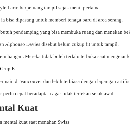
Cyle Larin berpeluang tampil sejak menit pertama.
 ia bisa dipasang untuk memberi tenaga baru di area serang.
 butuh pendamping yang bisa membuka ruang dan menekan bek
n Alphonso Davies disebut belum cukup fit untuk tampil.
seimbangan. Mereka tidak boleh terlalu terbuka saat mengejar
 Grup K
main di Vancouver dan lebih terbiasa dengan lapangan artifisi
perlu cepat beradaptasi agar tidak tertekan sejak awal.
ntal Kuat
 mental kuat saat menahan Swiss.