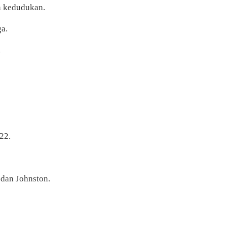
n kedudukan.
ga.
.
22.
 dan Johnston.