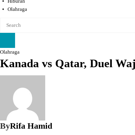
Hiburan
Olahraga
Olahraga
Kanada vs Qatar, Duel Wa
By
Rifa Hamid