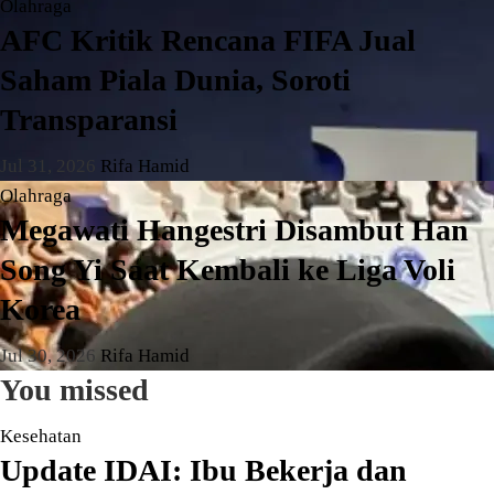
Olahraga
AFC Kritik Rencana FIFA Jual
Saham Piala Dunia, Soroti
Transparansi
Jul 31, 2026
Rifa Hamid
Olahraga
Megawati Hangestri Disambut Han
Song Yi Saat Kembali ke Liga Voli
Korea
Jul 30, 2026
Rifa Hamid
You missed
Kesehatan
Update IDAI: Ibu Bekerja dan