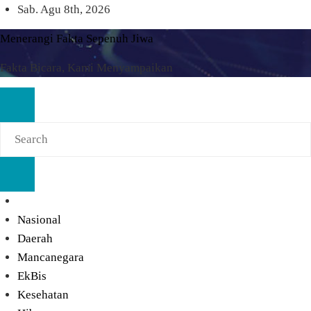
Skip
Sab. Agu 8th, 2026
to
Menerangi Fakta Sepenuh Jiwa
content
Fakta Bicara, Kami Menyampaikan
Nasional
Daerah
Mancanegara
EkBis
Kesehatan