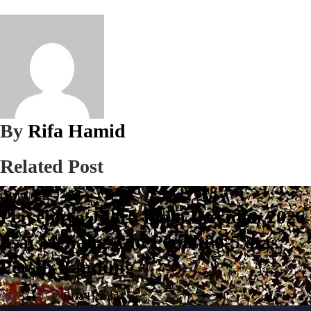
By
Rifa Hamid
Related Post
Olahraga
Persebaya Juara Piala Presiden 2026
usai Menang Adu Penalti 6-5 atas
Persib Bandung
Agu 7, 2026
Rifa Hamid