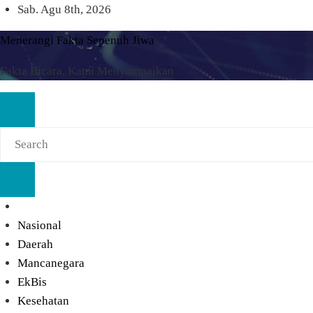
Skip
Sab. Agu 8th, 2026
to
Menerangi Fakta Sepenuh Jiwa
content
Fakta Bicara, Kami Menyampaikan
Nasional
Daerah
Mancanegara
EkBis
Kesehatan