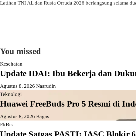
Latihan TNI AL dan Rusia Orruda 2026 berlangsung selama dua 
Paginasi
pos
You missed
Kesehatan
Update IDAI: Ibu Bekerja dan Duku
Agustus 8, 2026
Nasrudin
Teknologi
Huawei FreeBuds Pro 5 Resmi di In
Agustus 8, 2026
Bagas
EkBis
Update Satgas PASTI: IASC Blokir 