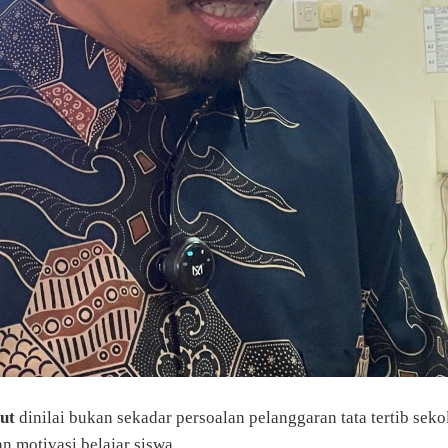
ut
dinilai bukan sekadar persoalan pelanggaran tata tertib sek
n motivasi belajar siswa.