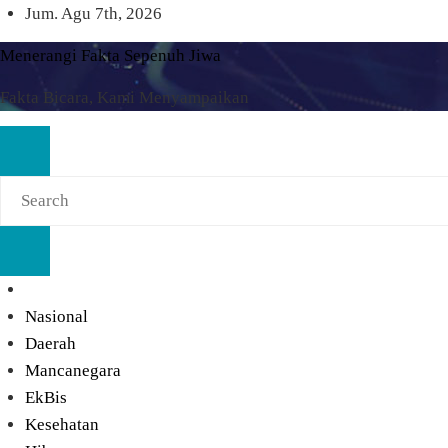
Skip
Jum. Agu 7th, 2026
to
Menerangi Fakta Sepenuh Jiwa
content
Fakta Bicara, Kami Menyampaikan
Nasional
Daerah
Mancanegara
EkBis
Kesehatan