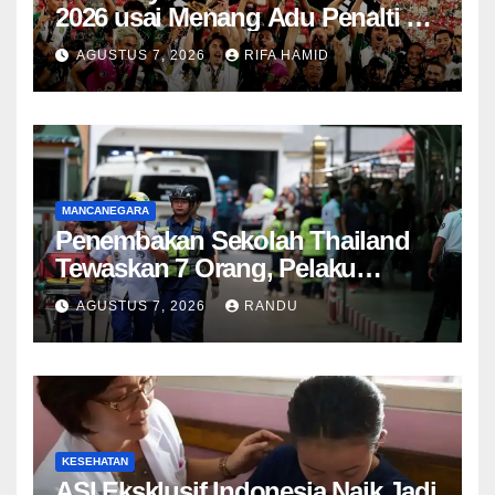
2026 usai Menang Adu Penalti 6-5
atas Persib Bandung
AGUSTUS 7, 2026
RIFA HAMID
MANCANEGARA
Penembakan Sekolah Thailand
Tewaskan 7 Orang, Pelaku
Remaja 14 Tahun Diduga Bunuh
AGUSTUS 7, 2026
RANDU
Diri
KESEHATAN
ASI Eksklusif Indonesia Naik Jadi