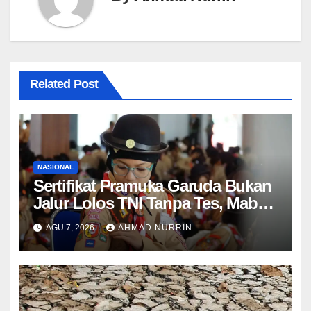
Related Post
NASIONAL
Sertifikat Pramuka Garuda Bukan
Jalur Lolos TNI Tanpa Tes, Mabes
TNI Tegaskan Aturan Seleksi 2025
AGU 7, 2026
AHMAD NURRIN