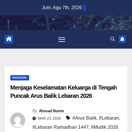
Skip
Jum. Agu 7th, 2026
to
content
NASIONAL
Menjaga Keselamatan Keluarga di Tengah
Puncak Arus Balik Lebaran 2026
By
Ahmad Nurrin
#Arus Balik
,
#Lebaran
,
MAR 23, 2026
#Lebaran Ramadhan 1447
,
#Mudik 2026