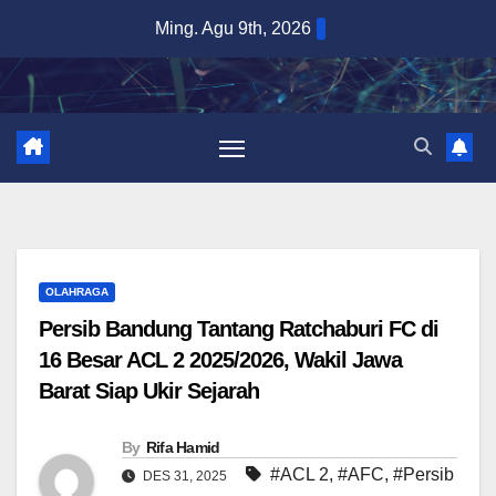
Skip
Ming. Agu 9th, 2026
to
content
OLAHRAGA
Persib Bandung Tantang Ratchaburi FC di
16 Besar ACL 2 2025/2026, Wakil Jawa
Barat Siap Ukir Sejarah
By
Rifa Hamid
#ACL 2
,
#AFC
,
#Persib
DES 31, 2025