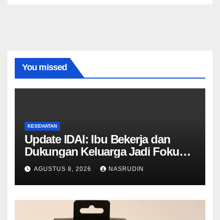
You missed
KESEHATAN
Update IDAI: Ibu Bekerja dan
Dukungan Keluarga Jadi Fokus
Peningkatan ASI Eksklusif
AGUSTUS 8, 2026
NASRUDIN