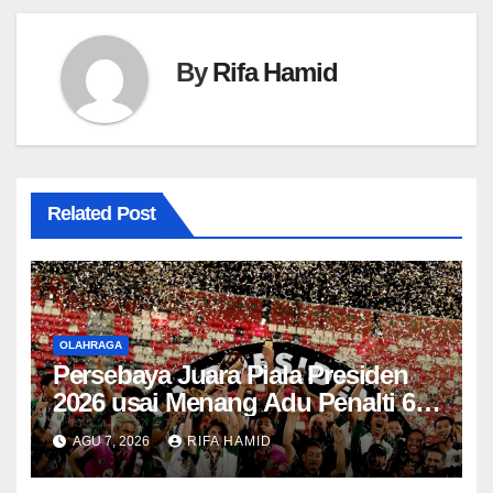
By
Rifa Hamid
Related Post
OLAHRAGA
Persebaya Juara Piala Presiden
2026 usai Menang Adu Penalti 6-5
atas Persib Bandung
AGU 7, 2026
RIFA HAMID