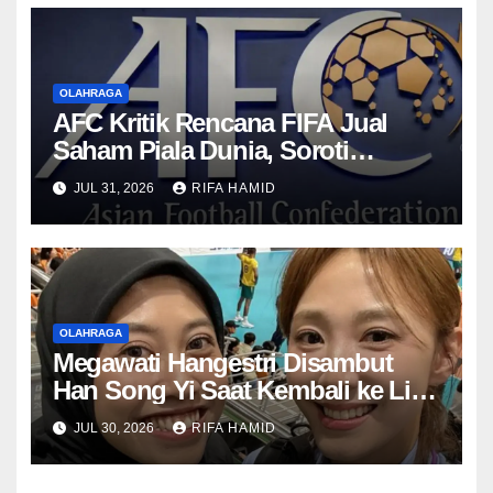
OLAHRAGA
AFC Kritik Rencana FIFA Jual
Saham Piala Dunia, Soroti
Transparansi
JUL 31, 2026
RIFA HAMID
OLAHRAGA
Megawati Hangestri Disambut
Han Song Yi Saat Kembali ke Liga
Voli Korea
JUL 30, 2026
RIFA HAMID