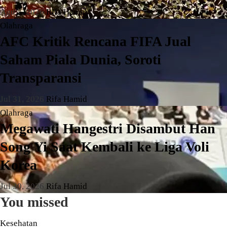
Agu 7, 2026
Rifa Hamid
Olahraga
AFC Kritik Rencana FIFA Jual
Saham Piala Dunia, Soroti
Transparansi
Jul 31, 2026
Rifa Hamid
Olahraga
Megawati Hangestri Disambut Han
Song Yi Saat Kembali ke Liga Voli
Korea
Jul 30, 2026
Rifa Hamid
You missed
Kesehatan