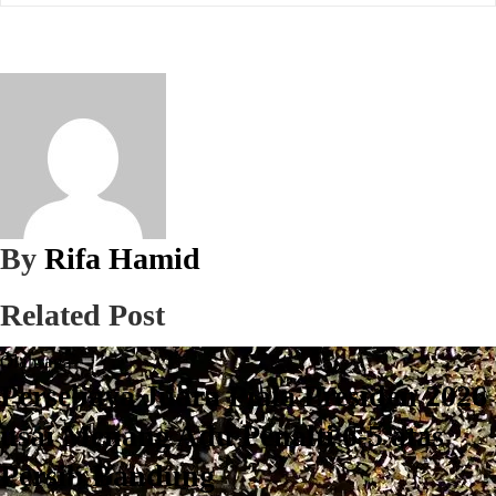
By
Rifa Hamid
Related Post
Olahraga
Persebaya Juara Piala Presiden 2026
usai Menang Adu Penalti 6-5 atas
Persib Bandung