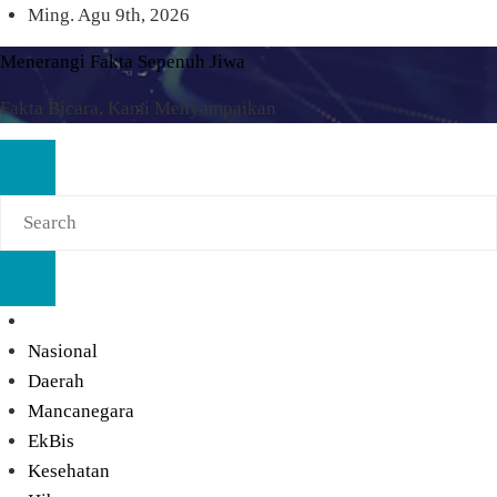
Skip
Ming. Agu 9th, 2026
to
Menerangi Fakta Sepenuh Jiwa
content
Fakta Bicara, Kami Menyampaikan
Nasional
Daerah
Mancanegara
EkBis
Kesehatan