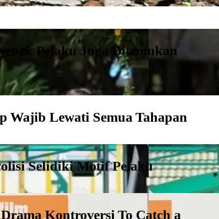
Nenek Pelaku Juga Ditemukan
tap Wajib Lewati Semua Tahapan
isi Selidiki Motif Pelaku
m Drama Kontroversi To Catch a