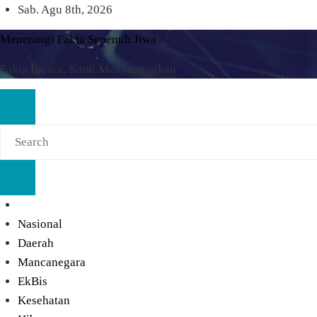
Skip
Sab. Agu 8th, 2026
to
Menerangi Fakta Sepenuh Jiwa
content
Fakta Bicara, Kami Menyampaikan
Nasional
Daerah
Mancanegara
EkBis
Kesehatan