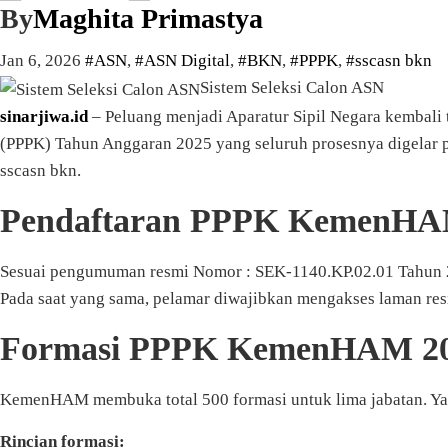
By
Maghita Primastya
Jan 6, 2026
#ASN
,
#ASN Digital
,
#BKN
,
#PPPK
,
#sscasn bkn
Sistem Seleksi Calon ASN
sinarjiwa.id
– Peluang menjadi Aparatur Sipil Negara kembal
(PPPK) Tahun Anggaran 2025 yang seluruh prosesnya digelar p
sscasn bkn.
Pendaftaran PPPK KemenHAM
Sesuai pengumuman resmi Nomor : SEK-1140.KP.02.01 Tahun 2
Pada saat yang sama, pelamar diwajibkan mengakses laman re
Formasi PPPK KemenHAM 2
KemenHAM membuka total 500 formasi untuk lima jabatan. Yang
Rincian formasi: