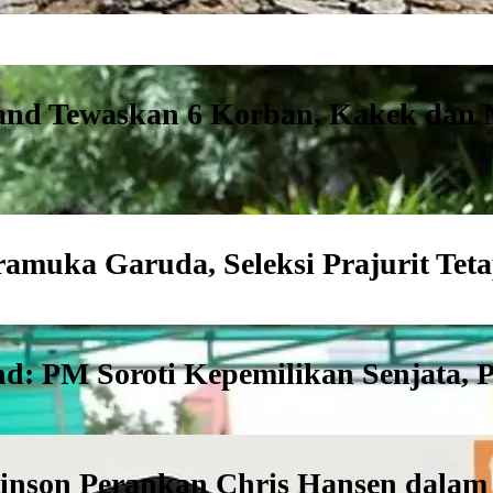
and Tewaskan 6 Korban, Kakek dan 
ramuka Garuda, Seleksi Prajurit Te
 PM Soroti Kepemilikan Senjata, Pol
attinson Perankan Chris Hansen dala