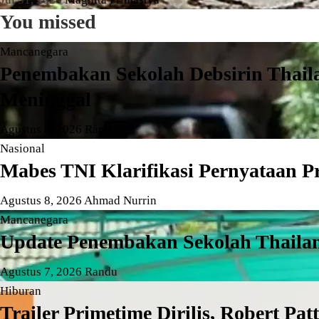
You missed
Mancanegara
Penembakan Sekolah Debsirin Thail
Meninggal
Agustus 8, 2026
Randu
Nasional
Mabes TNI Klarifikasi Pernyataan P
Agustus 8, 2026
Ahmad Nurrin
Mancanegara
Update Penembakan Sekolah Thailand:
Agustus 7, 2026
Randu
Hiburan
Trailer Primetime Dirilis, Robert P