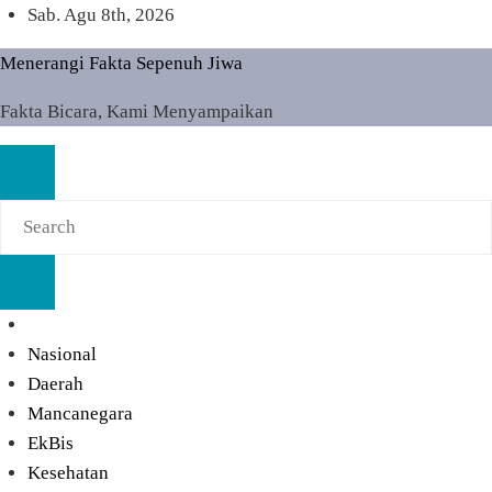
Skip
Sab. Agu 8th, 2026
to
Menerangi Fakta Sepenuh Jiwa
content
Fakta Bicara, Kami Menyampaikan
Nasional
Daerah
Mancanegara
EkBis
Kesehatan