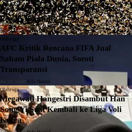
usai Menang Adu Penalti 6-5 atas
Persib Bandung
Agu 7, 2026
Rifa Hamid
Olahraga
AFC Kritik Rencana FIFA Jual
Saham Piala Dunia, Soroti
Transparansi
Jul 31, 2026
Rifa Hamid
Olahraga
Megawati Hangestri Disambut Han
Song Yi Saat Kembali ke Liga Voli
Korea