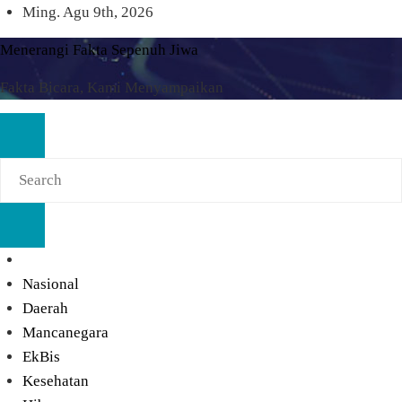
Skip
Ming. Agu 9th, 2026
to
Menerangi Fakta Sepenuh Jiwa
content
Fakta Bicara, Kami Menyampaikan
Nasional
Daerah
Mancanegara
EkBis
Kesehatan