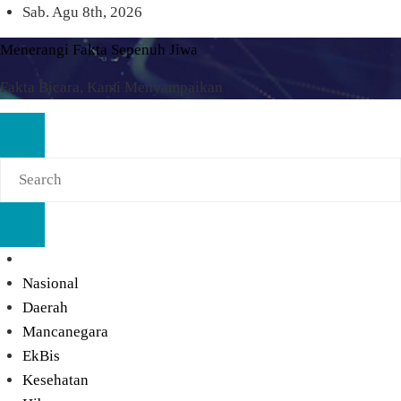
Skip
Sab. Agu 8th, 2026
to
Menerangi Fakta Sepenuh Jiwa
content
Fakta Bicara, Kami Menyampaikan
Nasional
Daerah
Mancanegara
EkBis
Kesehatan