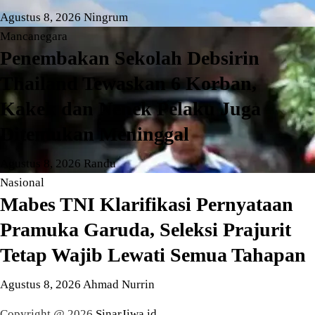
Agustus 8, 2026
Ningrum
Mancanegara
Penembakan Sekolah Debsirin
Thailand Tewaskan 6 Korban,
Kakek dan Nenek Pelaku Juga
Ditemukan Meninggal
Agustus 8, 2026
Randu
Nasional
Mabes TNI Klarifikasi Pernyataan
Pramuka Garuda, Seleksi Prajurit
Tetap Wajib Lewati Semua Tahapan
Agustus 8, 2026
Ahmad Nurrin
Copyright @ 2026
SinarJiwa.id