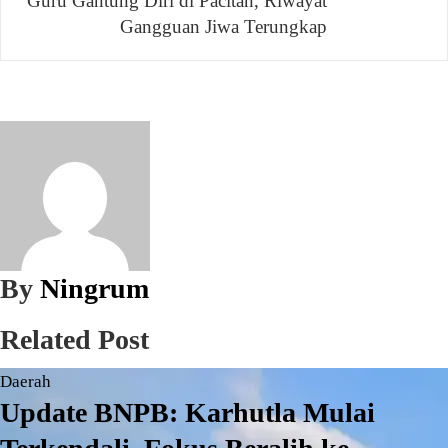
Guru Gantung Diri di Pacitan, Riwayat
Gangguan Jiwa Terungkap
By
Ningrum
Related Post
Daerah
Update BNPB: Karhutla Mulai