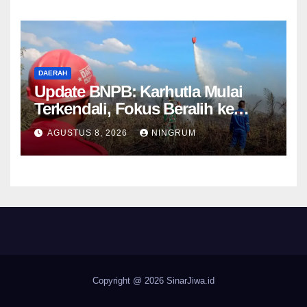
DAERAH
Update BNPB: Karhutla Mulai
Terkendali, Fokus Beralih ke
Pemantauan Titik Api dan
AGUSTUS 8, 2026
NINGRUM
Kekeringan Bandung
Copyright @ 2026
SinarJiwa.id