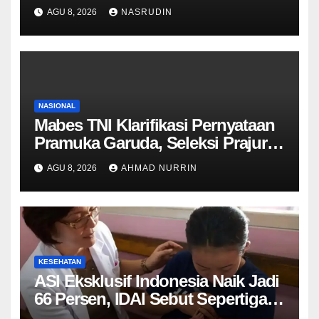
Peningkatan ASI Eksklusif
AGU 8, 2026
NASRUDIN
NASIONAL
Mabes TNI Klarifikasi Pernyataan
Pramuka Garuda, Seleksi Prajurit
Tetap Wajib Lewati Semua
AGU 8, 2026
AHMAD NURRIN
Tahapan
KESEHATAN
ASI Eksklusif Indonesia Naik Jadi
66 Persen, IDAI Sebut Sepertiga
Bayi Masih Belum