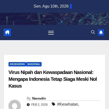
Skip
Sen. Agu 10th, 2026
to
content
KESEHATAN
NASIONAL
Virus Nipah dan Kewaspadaan Nasional:
Mengapa Indonesia Tetap Siaga Meski Nol
Kasus
By
Nasrudin
#Kesehatan
,
FEB 2, 2026