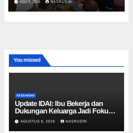
AGU 7, 2026
NASRUDIN
Mendapatkannya
You missed
KESEHATAN
Update IDAI: Ibu Bekerja dan
Dukungan Keluarga Jadi Fokus
Peningkatan ASI Eksklusif
AGUSTUS 8, 2026
NASRUDIN