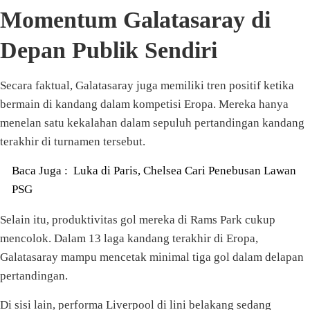
Momentum Galatasaray di
Depan Publik Sendiri
Secara faktual, Galatasaray juga memiliki tren positif ketika
bermain di kandang dalam kompetisi Eropa. Mereka hanya
menelan satu kekalahan dalam sepuluh pertandingan kandang
terakhir di turnamen tersebut.
Baca Juga :
Luka di Paris, Chelsea Cari Penebusan Lawan
PSG
Selain itu, produktivitas gol mereka di Rams Park cukup
mencolok. Dalam 13 laga kandang terakhir di Eropa,
Galatasaray mampu mencetak minimal tiga gol dalam delapan
pertandingan.
Di sisi lain, performa Liverpool di lini belakang sedang