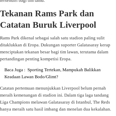
tersendiri bagi tim tamu.
Tekanan Rams Park dan
Catatan Buruk Liverpool
Rams Park dikenal sebagai salah satu stadion paling sulit
ditaklukkan di Eropa. Dukungan suporter Galatasaray kerap
menciptakan tekanan besar bagi tim lawan, terutama dalam
pertandingan penting kompetisi Eropa.
Baca Juga :
Sporting Tertekan, Mampukah Balikkan
Keadaan Lawan Bodo/Glimt?
Catatan pertemuan menunjukkan Liverpool belum pernah
meraih kemenangan di stadion ini. Dalam tiga laga tandang
Liga Champions melawan Galatasaray di Istanbul, The Reds
hanya meraih satu hasil imbang dan menelan dua kekalahan.