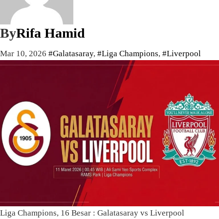
By
Rifa Hamid
Mar 10, 2026
#Galatasaray
,
#Liga Champions
,
#Liverpool
Liga Champions, 16 Besar : Galatasaray vs Liverpool