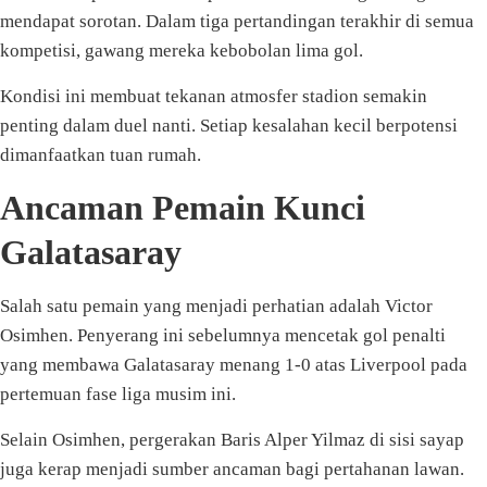
mendapat sorotan. Dalam tiga pertandingan terakhir di semua
kompetisi, gawang mereka kebobolan lima gol.
Kondisi ini membuat tekanan atmosfer stadion semakin
penting dalam duel nanti. Setiap kesalahan kecil berpotensi
dimanfaatkan tuan rumah.
Ancaman Pemain Kunci
Galatasaray
Salah satu pemain yang menjadi perhatian adalah Victor
Osimhen. Penyerang ini sebelumnya mencetak gol penalti
yang membawa Galatasaray menang 1-0 atas Liverpool pada
pertemuan fase liga musim ini.
Selain Osimhen, pergerakan Baris Alper Yilmaz di sisi sayap
juga kerap menjadi sumber ancaman bagi pertahanan lawan.