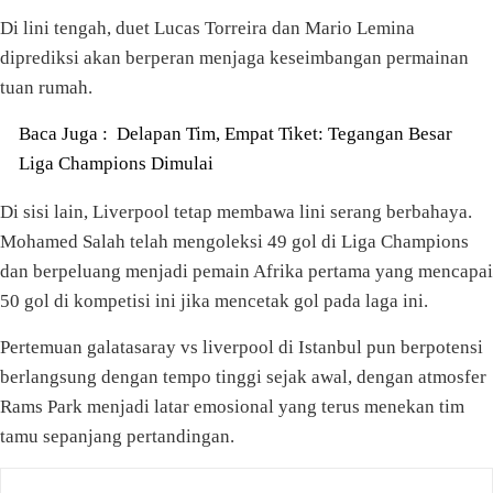
Di lini tengah, duet Lucas Torreira dan Mario Lemina
diprediksi akan berperan menjaga keseimbangan permainan
tuan rumah.
Baca Juga :
Delapan Tim, Empat Tiket: Tegangan Besar
Liga Champions Dimulai
Di sisi lain, Liverpool tetap membawa lini serang berbahaya.
Mohamed Salah telah mengoleksi 49 gol di Liga Champions
dan berpeluang menjadi pemain Afrika pertama yang mencapai
50 gol di kompetisi ini jika mencetak gol pada laga ini.
Pertemuan galatasaray vs liverpool di Istanbul pun berpotensi
berlangsung dengan tempo tinggi sejak awal, dengan atmosfer
Rams Park menjadi latar emosional yang terus menekan tim
tamu sepanjang pertandingan.