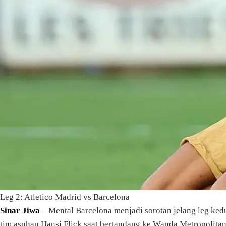
Leg 2: Atletico Madrid vs Barcelona
Sinar Jiwa
– Mental Barcelona menjadi sorotan jelang leg kedu
tim asuhan Hansi Flick saat bertandang ke Wanda Metropolitan