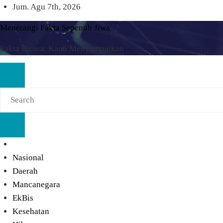
Skip
Jum. Agu 7th, 2026
to
Menerangi Fakta Sepenuh Jiwa
content
Fakta Bicara, Kami Menyampaikan
Nasional
Daerah
Mancanegara
EkBis
Kesehatan