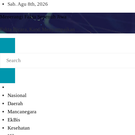
Skip
Sab. Agu 8th, 2026
to
Menerangi Fakta Sepenuh Jiwa
content
Fakta Bicara, Kami Menyampaikan
Nasional
Daerah
Mancanegara
EkBis
Kesehatan