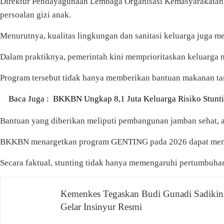
Direktur Pendayagunaan Lembaga Organisasi Kemasyarakatan K
persoalan gizi anak.
Menurutnya, kualitas lingkungan dan sanitasi keluarga juga me
Dalam praktiknya, pemerintah kini memprioritaskan keluarga
Program tersebut tidak hanya memberikan bantuan makanan tam
Baca Juga :
BKKBN Ungkap 8,1 Juta Keluarga Risiko Stunti
Bantuan yang diberikan meliputi pembangunan jamban sehat, a
BKKBN menargetkan program GENTING pada 2026 dapat menjangk
Secara faktual, stunting tidak hanya memengaruhi pertumbuhan
Navigasi
Kemenkes Tegaskan Budi Gunadi Sadikin
Gelar Insinyur Resmi
pos