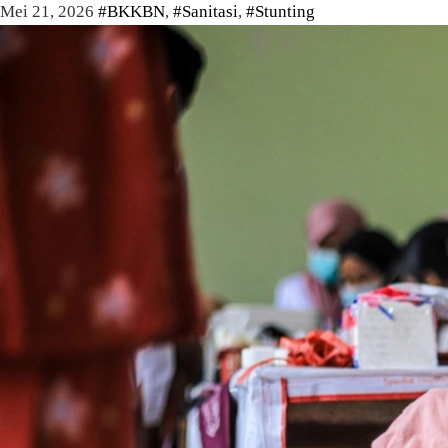
Mei 21, 2026
#BKKBN
,
#Sanitasi
,
#Stunting