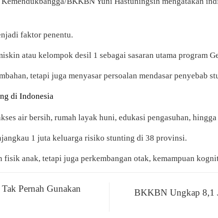
emendukbangga/BKKBN Yuni Hastuningsih mengatakan indikator
njadi faktor penentu.
 miskin atau kelompok desil 1 sebagai sasaran utama program
bahan, tetapi juga menyasar persoalan mendasar penyebab stu
ng di Indonesia
kses air bersih, rumah layak huni, edukasi pengasuhan, hing
au 1 juta keluarga risiko stunting di 38 provinsi.
 fisik anak, tetapi juga perkembangan otak, kemampuan kogniti
 Tak Pernah Gunakan
BKKBN Ungkap 8,1 Jut