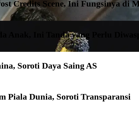
st Credits Scene, Ini Fungsinya di
a Anak, Ini Tanda yang Perlu Diwas
ina, Soroti Daya Saing AS
 Piala Dunia, Soroti Transparansi