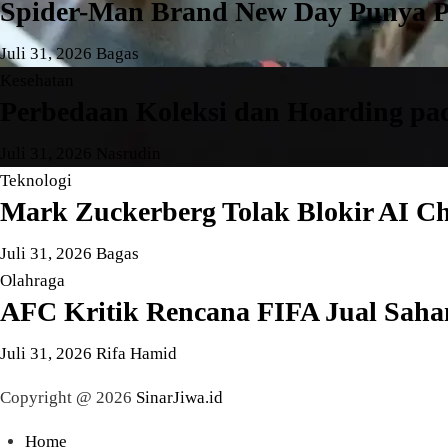
Spider-Man Brand New Day Punya Po
Juli 31, 2026
Bagas
Kesehatan
Perbedaan Koleksi dan Hoarding pad
Juli 31, 2026
Nasrudin
Teknologi
Mark Zuckerberg Tolak Blokir AI Ch
Juli 31, 2026
Bagas
Olahraga
AFC Kritik Rencana FIFA Jual Saham
Juli 31, 2026
Rifa Hamid
Copyright @ 2026
SinarJiwa.id
Home