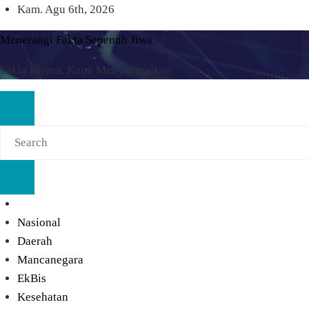
Skip
Kam. Agu 6th, 2026
to
Menerangi Fakta Sepenuh Jiwa
content
Fakta Bicara, Kami Menyampaikan
Nasional
Daerah
Mancanegara
EkBis
Kesehatan