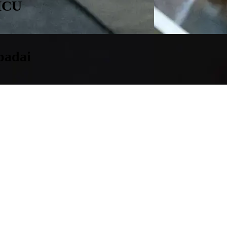
 MCU
padai