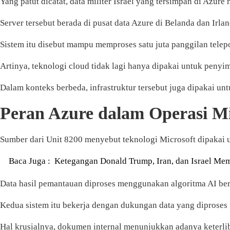
Yang patut dicatat, data militer Israel yang tersimpan di Azure
Server tersebut berada di pusat data Azure di Belanda dan Irlan
Sistem itu disebut mampu memproses satu juta panggilan telep
Artinya, teknologi cloud tidak lagi hanya dipakai untuk penyi
Dalam konteks berbeda, infrastruktur tersebut juga dipakai un
Peran Azure dalam Operasi Mi
Sumber dari Unit 8200 menyebut teknologi Microsoft dipakai 
Baca Juga :
Ketegangan Donald Trump, Iran, dan Israel Me
Data hasil pemantauan diproses menggunakan algoritma AI be
Kedua sistem itu bekerja dengan dukungan data yang diproses m
Hal krusialnya, dokumen internal menunjukkan adanya keterlib