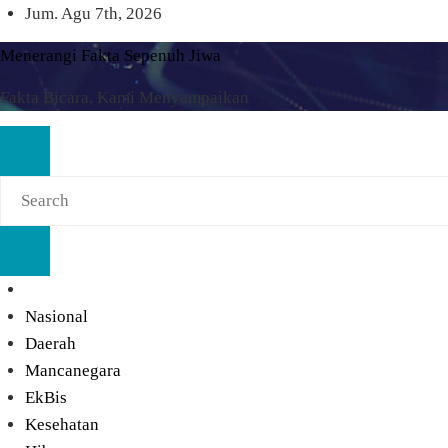
Skip
Jum. Agu 7th, 2026
to
Menerangi Fakta Sepenuh Jiwa
content
Fakta Bicara, Kami Menyampaikan
Nasional
Daerah
Mancanegara
EkBis
Kesehatan