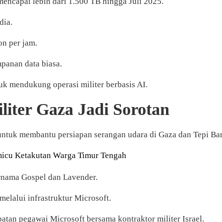
 mencapai lebih dari 1.500 TB hingga Juli 2025.
dia.
on per jam.
mpanan data biasa.
tuk mendukung operasi militer berbasis AI.
liter Gaza Jadi Sorotan
untuk membantu persiapan serangan udara di Gaza dan Tepi Bar
micu Ketakutan Warga Timur Tengah
rnama Gospel dan Lavender.
elalui infrastruktur Microsoft.
atan pegawai Microsoft bersama kontraktor militer Israel.