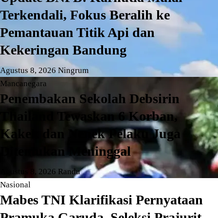
Terkendali, Fokus Beralih ke
Pemantauan Titik Api dan
Kekeringan Bandung
Agustus 8, 2026
Ningrum
Mancanegara
Penembakan Sekolah Debsirin
Thailand Tewaskan 6 Korban,
Kakek dan Nenek Pelaku Juga
Ditemukan Meninggal
Agustus 8, 2026
Randu
Nasional
Mabes TNI Klarifikasi Pernyataan
Pramuka Garuda, Seleksi Prajurit