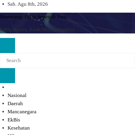
Skip
Sab. Agu 8th, 2026
to
Menerangi Fakta Sepenuh Jiwa
content
Fakta Bicara, Kami Menyampaikan
Nasional
Daerah
Mancanegara
EkBis
Kesehatan