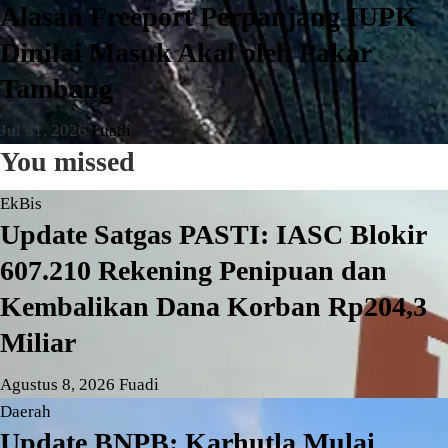
Alasan Freeport Perpanjang IUPK
Dinilai Masuk Akal oleh Pakar
Tambang
Jul 31, 2026
Fuadi
You missed
EkBis
Update Satgas PASTI: IASC Blokir
607.210 Rekening Penipuan dan
Kembalikan Dana Korban Rp204,3
Miliar
Agustus 8, 2026
Fuadi
Daerah
Update BNPB: Karhutla Mulai