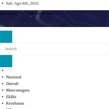
Skip
Sab. Agu 8th, 2026
to
Menerangi Fakta Sepenuh Jiwa
content
Fakta Bicara, Kami Menyampaikan
Nasional
Daerah
Mancanegara
EkBis
Kesehatan