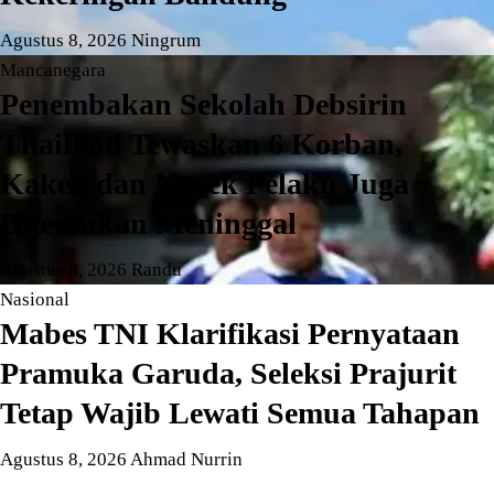
Agustus 8, 2026
Ningrum
Mancanegara
Penembakan Sekolah Debsirin
Thailand Tewaskan 6 Korban,
Kakek dan Nenek Pelaku Juga
Ditemukan Meninggal
Agustus 8, 2026
Randu
Nasional
Mabes TNI Klarifikasi Pernyataan
Pramuka Garuda, Seleksi Prajurit
Tetap Wajib Lewati Semua Tahapan
Agustus 8, 2026
Ahmad Nurrin