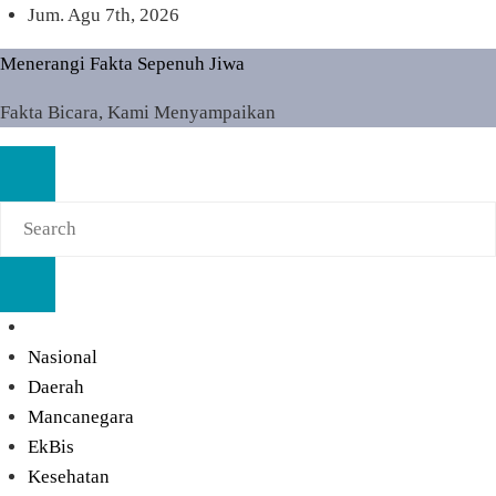
Skip
Jum. Agu 7th, 2026
to
Menerangi Fakta Sepenuh Jiwa
content
Fakta Bicara, Kami Menyampaikan
Nasional
Daerah
Mancanegara
EkBis
Kesehatan