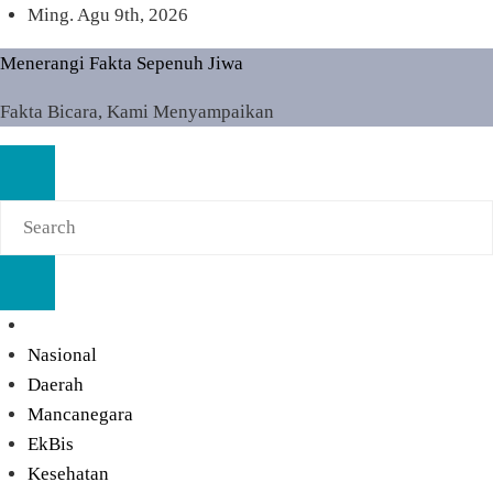
Skip
Ming. Agu 9th, 2026
to
Menerangi Fakta Sepenuh Jiwa
content
Fakta Bicara, Kami Menyampaikan
Nasional
Daerah
Mancanegara
EkBis
Kesehatan