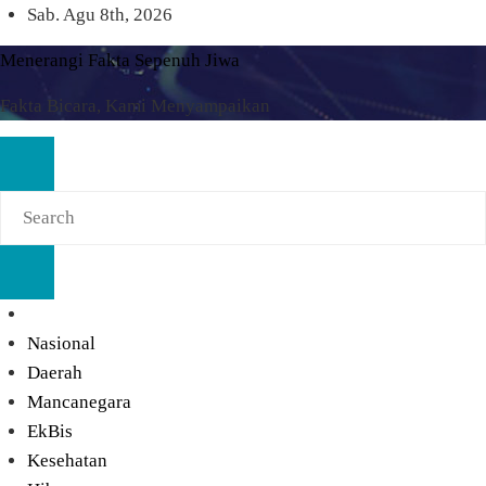
Skip
Sab. Agu 8th, 2026
to
Menerangi Fakta Sepenuh Jiwa
content
Fakta Bicara, Kami Menyampaikan
Nasional
Daerah
Mancanegara
EkBis
Kesehatan