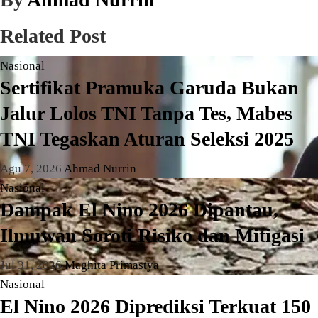
Related Post
Nasional
Sertifikat Pramuka Garuda Bukan
Jalur Lolos TNI Tanpa Tes, Mabes
TNI Tegaskan Aturan Seleksi 2025
Agu 7, 2026
Ahmad Nurrin
Nasional
Dampak El Nino 2026 Dipantau,
Ilmuwan Soroti Risiko dan Mitigasi
Jul 31, 2026
Maghita Primastya
Nasional
El Nino 2026 Diprediksi Terkuat 150