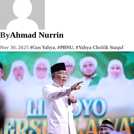
By
Ahmad Nurrin
Nov 30, 2025
#Gus Yahya
,
#PBNU
,
#Yahya Cholilk Staquf