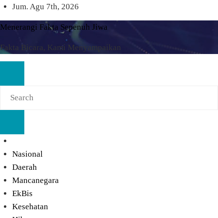
Skip
Jum. Agu 7th, 2026
to
Menerangi Fakta Sepenuh Jiwa
content
Fakta Bicara, Kami Menyampaikan
Nasional
Daerah
Mancanegara
EkBis
Kesehatan