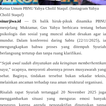
Ketua Umum PBNU Yahya Cholil Staquf. (Instagram Yahya
Cholil Staquf)
sinarjiwa.id
— Di balik hiruk-pikuk dinamika PBNU
menjelang Muktamar, Gus Yahya berbicara tentang beban
psikologis dan sosial yang muncul akibat desakan agar ia
mundur. Dalam konferensi daring Sabtu (22/11/2025), ia
mengungkapkan bahwa proses yang ditempuh Syuriah
berlangsung tertutup dan tanpa ruang klarifikasi.
“
Sejak awal sudah dinyatakan ada keinginan memberhentikan
saya,
” ucapnya, menyoroti absennya proses musyawarah yang
sehat. Baginya, tindakan tersebut bukan sekadar teknis,
melainkan ancaman terhadap rasa aman struktural organisasi.
Risalah rapat Syuriah tertanggal 20 November 2025 juga
menggambarkan situasi yang menguras emosi banyak
pengurus karena agenda penonaktifan diputuskan tanpa