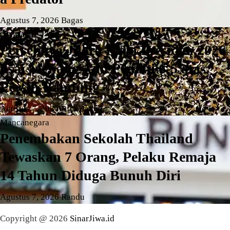
Agustus 7, 2026
Bagas
Olahraga
Persebaya Juara Piala Presiden 2026
usai Menang Adu Penalti 6-5 atas
Persib Bandung
Agustus 7, 2026
Rifa Hamid
Mancanegara
Penembakan Sekolah Thailand
Tewaskan 7 Orang, Pelaku Remaja
14 Tahun Diduga Bunuh Diri
Agustus 7, 2026
Randu
Copyright @ 2026
SinarJiwa.id