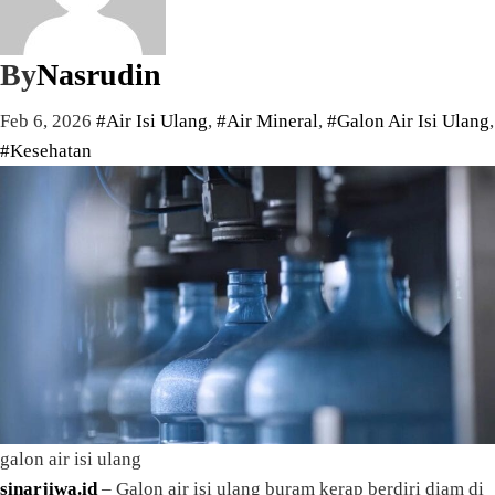
By
Nasrudin
Feb 6, 2026
#Air Isi Ulang
,
#Air Mineral
,
#Galon Air Isi Ulang
,
#Kesehatan
galon air isi ulang
sinarjiwa.id
– Galon air isi ulang buram kerap berdiri diam di