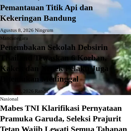
Pemantauan Titik Api dan
Kekeringan Bandung
Agustus 8, 2026
Ningrum
Mancanegara
Penembakan Sekolah Debsirin
Thailand Tewaskan 6 Korban,
Kakek dan Nenek Pelaku Juga
Ditemukan Meninggal
Agustus 8, 2026
Randu
Nasional
Mabes TNI Klarifikasi Pernyataan
Pramuka Garuda, Seleksi Prajurit
Tetap Wajib Lewati Semua Tahapan