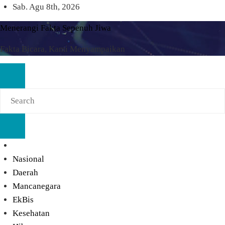
Skip
Sab. Agu 8th, 2026
to
Menerangi Fakta Sepenuh Jiwa
content
Fakta Bicara, Kami Menyampaikan
Nasional
Daerah
Mancanegara
EkBis
Kesehatan