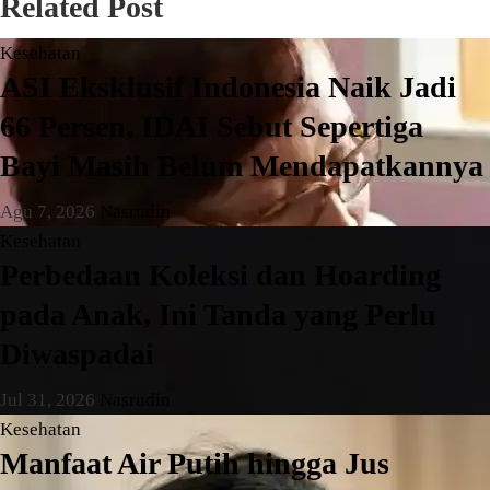
Related Post
Kesehatan
ASI Eksklusif Indonesia Naik Jadi
66 Persen, IDAI Sebut Sepertiga
Bayi Masih Belum Mendapatkannya
Agu 7, 2026
Nasrudin
Kesehatan
Perbedaan Koleksi dan Hoarding
pada Anak, Ini Tanda yang Perlu
Diwaspadai
Jul 31, 2026
Nasrudin
Kesehatan
Manfaat Air Putih hingga Jus