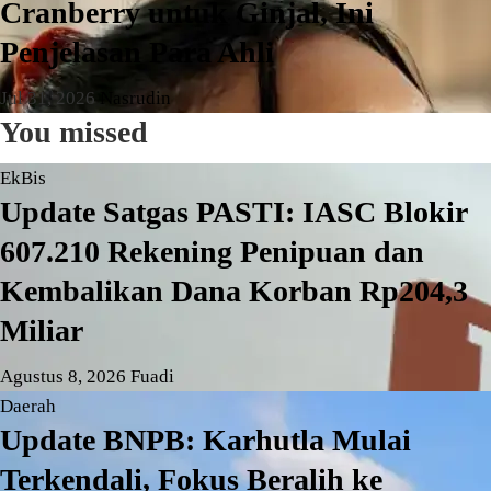
Cranberry untuk Ginjal, Ini
Penjelasan Para Ahli
Jul 31, 2026
Nasrudin
You missed
EkBis
Update Satgas PASTI: IASC Blokir
607.210 Rekening Penipuan dan
Kembalikan Dana Korban Rp204,3
Miliar
Agustus 8, 2026
Fuadi
Daerah
Update BNPB: Karhutla Mulai
Terkendali, Fokus Beralih ke