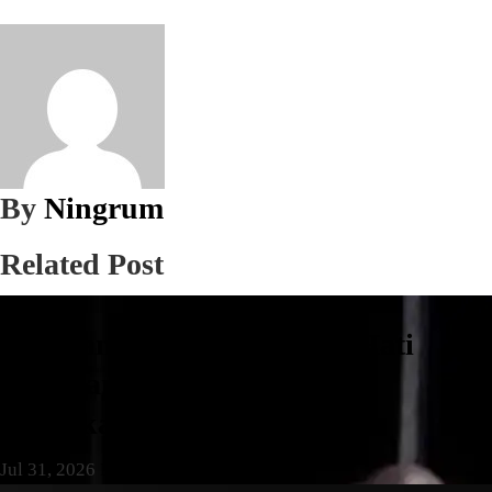
By
Ningrum
Related Post
Daerah
Pengganjal ATM RS Buah Hati
Pamulang Ditangkap, Polisi
Amankan Tiga Pelaku
Jul 31, 2026
Ningrum