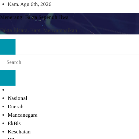
Skip
Kam. Agu 6th, 2026
to
Menerangi Fakta Sepenuh Jiwa
content
Fakta Bicara, Kami Menyampaikan
Nasional
Daerah
Mancanegara
EkBis
Kesehatan