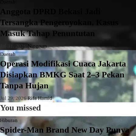
Daerah
Anggota DPRD Bekasi Jadi
Tersangka Pengeroyokan, Kasus
Masuk Tahap Penuntutan
Jul 31, 2026
Ningrum
Daerah
Operasi Modifikasi Cuaca Jakarta
Disiapkan BMKG Saat 2–3 Pekan
Tanpa Hujan
Jul 29, 2026
Rifa Hamid
You missed
Hiburan
Spider-Man Brand New Day Punya