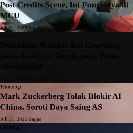
Post Credits Scene, Ini Fungsinya di
MCU
Juli 31, 2026
Bagas
Kesehatan
Perbedaan Koleksi dan Hoarding
pada Anak, Ini Tanda yang Perlu
Diwaspadai
Juli 31, 2026
Nasrudin
Teknologi
Mark Zuckerberg Tolak Blokir AI
China, Soroti Daya Saing AS
Juli 31, 2026
Bagas
Olahraga