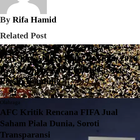
By
Rifa Hamid
Related Post
Olahraga
Persebaya Juara Piala Presiden 2026
usai Menang Adu Penalti 6-5 atas
Persib Bandung
Agu 7, 2026
Rifa Hamid
Olahraga
AFC Kritik Rencana FIFA Jual
Saham Piala Dunia, Soroti
Transparansi