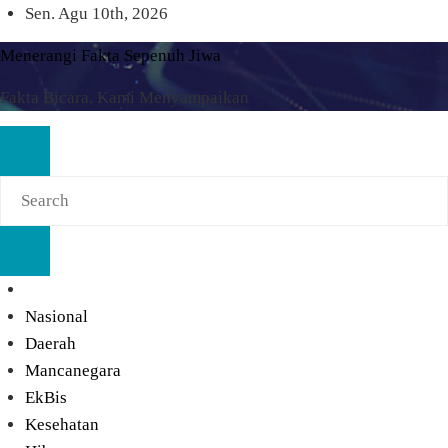
Skip
Sen. Agu 10th, 2026
to
Menerangi Fakta Sepenuh Jiwa
content
Fakta Bicara, Kami Menyampaikan
Nasional
Daerah
Mancanegara
EkBis
Kesehatan