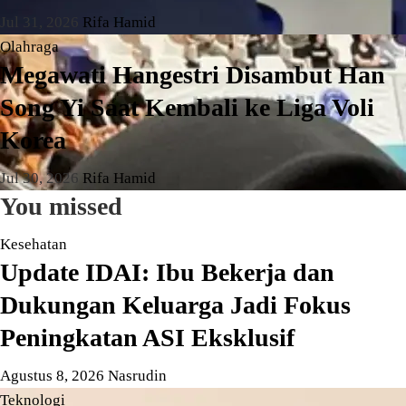
Jul 31, 2026
Rifa Hamid
Olahraga
Megawati Hangestri Disambut Han
Song Yi Saat Kembali ke Liga Voli
Korea
Jul 30, 2026
Rifa Hamid
You missed
Kesehatan
Update IDAI: Ibu Bekerja dan
Dukungan Keluarga Jadi Fokus
Peningkatan ASI Eksklusif
Agustus 8, 2026
Nasrudin
Teknologi