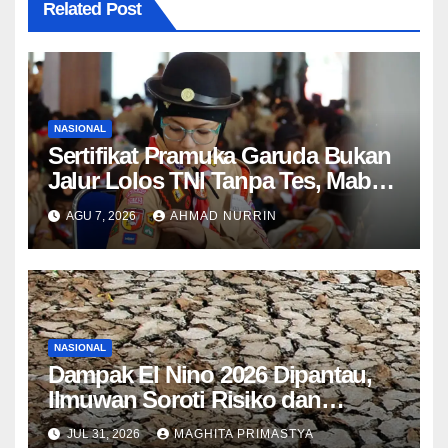
Related Post
NASIONAL
Sertifikat Pramuka Garuda Bukan
Jalur Lolos TNI Tanpa Tes, Mabes
TNI Tegaskan Aturan Seleksi 2025
AGU 7, 2026
AHMAD NURRIN
NASIONAL
Dampak El Nino 2026 Dipantau,
Ilmuwan Soroti Risiko dan
Mitigasi
JUL 31, 2026
MAGHITA PRIMASTYA