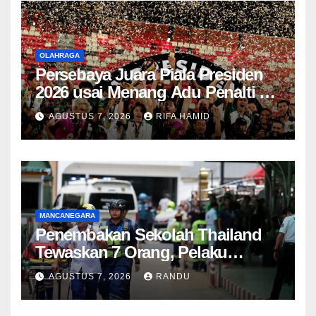
OLAHRAGA
Persebaya Juara Piala Presiden
2026 usai Menang Adu Penalti 6-5
atas Persib Bandung
AGUSTUS 7, 2026
RIFA HAMID
MANCANEGARA
Penembakan Sekolah Thailand
Tewaskan 7 Orang, Pelaku
Remaja 14 Tahun Diduga Bunuh
AGUSTUS 7, 2026
RANDU
Diri