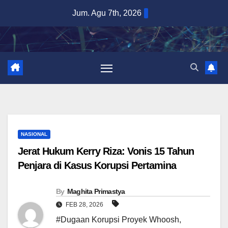
Skip
Jum. Agu 7th, 2026
to
content
NASIONAL
Jerat Hukum Kerry Riza: Vonis 15 Tahun
Penjara di Kasus Korupsi Pertamina
By
Maghita Primastya
FEB 28, 2026
#Dugaan Korupsi Proyek Whoosh
,