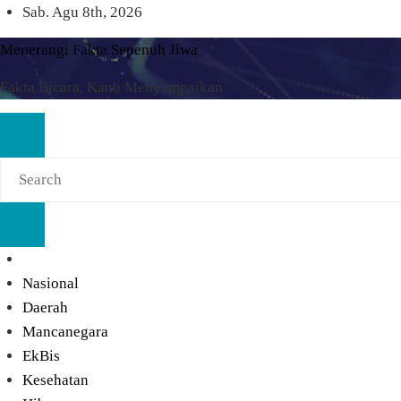
Skip
Sab. Agu 8th, 2026
to
Menerangi Fakta Sepenuh Jiwa
content
Fakta Bicara, Kami Menyampaikan
Nasional
Daerah
Mancanegara
EkBis
Kesehatan