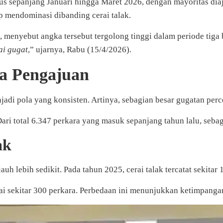
us sepanjang Januari hingga Maret 2026, dengan mayoritas di
ap mendominasi dibanding cerai talak.
enyebut angka tersebut tergolong tinggi dalam periode tiga b
ai gugat
,” ujarnya, Rabu (15/4/2026).
la Pengajuan
adi pola yang konsisten. Artinya, sebagian besar gugatan perce
Dari total 6.347 perkara yang masuk sepanjang tahun lalu, seba
ak
auh lebih sedikit. Pada tahun 2025, cerai talak tercatat sekitar 
pai sekitar 300 perkara. Perbedaan ini menunjukkan ketimpanga