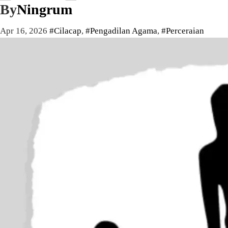
By
Ningrum
Apr 16, 2026
#Cilacap
,
#Pengadilan Agama
,
#Perceraian