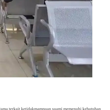
erutama terkait ketidakmampuan suami memenuhi kebutuhan