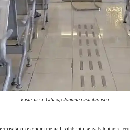
kasus cerai Cilacap dominasi asn dan istri
. Permasalahan ekonomi menjadi salah satu penyebab utama, t