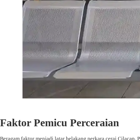
Faktor Pemicu Perceraian
Beragam faktor menjadi latar belakang perkara cerai Cilacap