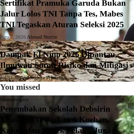
Sertifikat Pramuka Garuda Bukan
Jalur Lolos TNI Tanpa Tes, Mabes
TNI Tegaskan Aturan Seleksi 2025
Agu 7, 2026
Ahmad Nurrin
Nasional
Dampak El Nino 2026 Dipantau,
Ilmuwan Soroti Risiko dan Mitigasi
Jul 31, 2026
Maghita Primastya
You missed
Mancanegara
Penembakan Sekolah Debsirin
Thailand Tewaskan 6 Korban,
Kakek dan Nenek Pelaku Juga