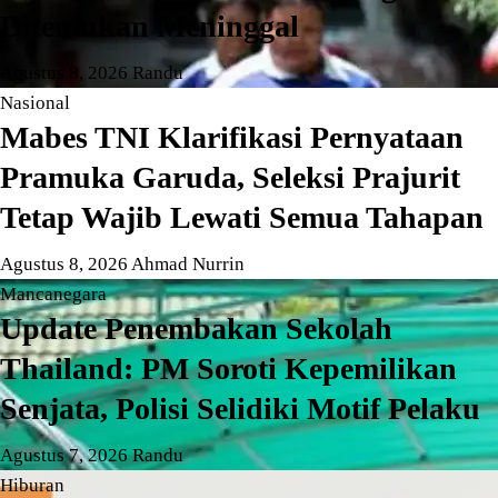
Ditemukan Meninggal
Agustus 8, 2026
Randu
Nasional
Mabes TNI Klarifikasi Pernyataan
Pramuka Garuda, Seleksi Prajurit
Tetap Wajib Lewati Semua Tahapan
Agustus 8, 2026
Ahmad Nurrin
Mancanegara
Update Penembakan Sekolah
Thailand: PM Soroti Kepemilikan
Senjata, Polisi Selidiki Motif Pelaku
Agustus 7, 2026
Randu
Hiburan