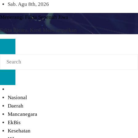
Skip
Sab. Agu 8th, 2026
to
Menerangi Fakta Sepenuh Jiwa
content
Fakta Bicara, Kami Menyampaikan
Nasional
Daerah
Mancanegara
EkBis
Kesehatan