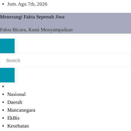
Skip
Jum. Agu 7th, 2026
to
Menerangi Fakta Sepenuh Jiwa
content
Fakta Bicara, Kami Menyampaikan
Nasional
Daerah
Mancanegara
EkBis
Kesehatan