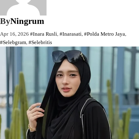
By
Ningrum
Apr 16, 2026
#Inara Rusli
,
#Inarasati
,
#Polda Metro Jaya
,
#Selebgram
,
#Selebritis