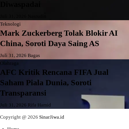
Diwaspadai
Juli 31, 2026
Nasrudin
Teknologi
Mark Zuckerberg Tolak Blokir AI
China, Soroti Daya Saing AS
Juli 31, 2026
Bagas
Olahraga
AFC Kritik Rencana FIFA Jual
Saham Piala Dunia, Soroti
Transparansi
Juli 31, 2026
Rifa Hamid
Copyright @ 2026
SinarJiwa.id