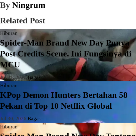
By
Ningrum
Related Post
Hiburan
Spider-Man Brand New Day Punya
Post Credits Scene, Ini Fungsinya di
MCU
Jul 31, 2026
Bagas
Hiburan
KPop Demon Hunters Bertahan 58
Pekan di Top 10 Netflix Global
Jul 30, 2026
Bagas
Hiburan