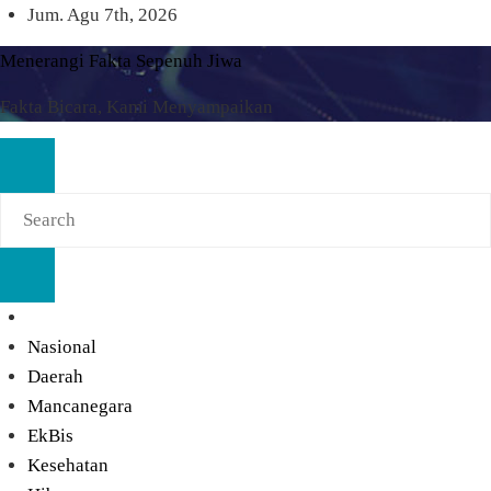
Skip
Jum. Agu 7th, 2026
to
Menerangi Fakta Sepenuh Jiwa
content
Fakta Bicara, Kami Menyampaikan
Nasional
Daerah
Mancanegara
EkBis
Kesehatan