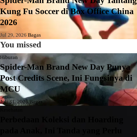
Spider-Man Brand New Day Tantang
Kung Fu Soccer di Box Office China
2026
Jul 29, 2026
Bagas
You missed
Hiburan
Spider-Man Brand New Day Punya
Post Credits Scene, Ini Fungsinya di
MCU
Juli 31, 2026
Bagas
Kesehatan
Perbedaan Koleksi dan Hoarding
pada Anak, Ini Tanda yang Perlu