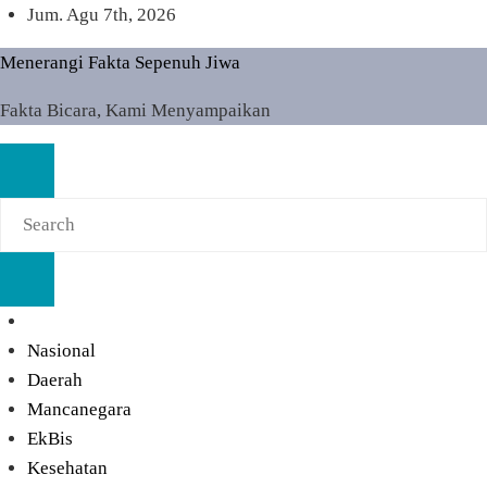
Skip
Jum. Agu 7th, 2026
to
Menerangi Fakta Sepenuh Jiwa
content
Fakta Bicara, Kami Menyampaikan
Nasional
Daerah
Mancanegara
EkBis
Kesehatan