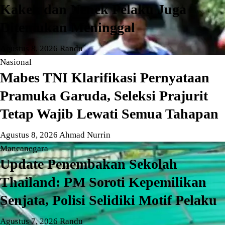
Kakek dan Nenek Pelaku Juga
Ditemukan Meninggal
Agustus 8, 2026
Randu
Nasional
Mabes TNI Klarifikasi Pernyataan
Pramuka Garuda, Seleksi Prajurit
Tetap Wajib Lewati Semua Tahapan
Agustus 8, 2026
Ahmad Nurrin
Mancanegara
Update Penembakan Sekolah
Thailand: PM Soroti Kepemilikan
Senjata, Polisi Selidiki Motif Pelaku
Agustus 7, 2026
Randu