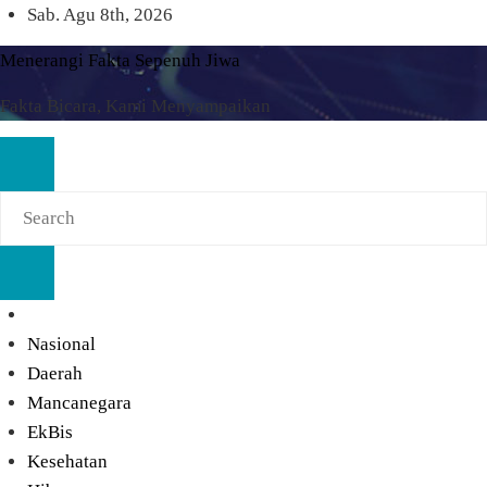
Skip
Sab. Agu 8th, 2026
to
Menerangi Fakta Sepenuh Jiwa
content
Fakta Bicara, Kami Menyampaikan
Nasional
Daerah
Mancanegara
EkBis
Kesehatan