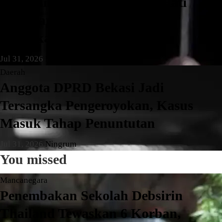
Pengganjal ATM RS Buah Hati
Pamulang Ditangkap, Polisi
Amankan Tiga Pelaku
Jul 31, 2026
Ningrum
Daerah
Anggota DPRD Bekasi Jadi
Tersangka Pengeroyokan, Kasus
Masuk Tahap Penuntutan
Jul 31, 2026
Ningrum
You missed
Mancanegara
Penembakan Sekolah Debsirin
Thailand Tewaskan 6 Korban,