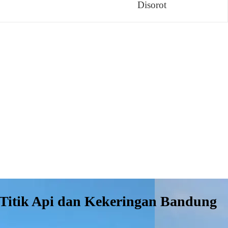
Disorot
 Titik Api dan Kekeringan Bandung