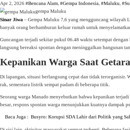
Apr 2, 2026
#Bencana Alam
,
#Gempa Indonesia
,
#Maluku
,
#Su
gempa Maluku
Sinar Jiwa
– Gempa Maluku 7,6 yang mengguncang wilayah Lau
banyak orang berhamburan keluar rumah untuk menyelamatkan
Guncangan terjadi sekitar pukul 06.48 waktu setempat dengan k
langsung bereaksi spontan dengan meninggalkan bangunan tan
Kepanikan Warga Saat Getara
Di lapangan, situasi berlangsung cepat dan tidak terorganisir.
rak, sementara listrik sempat padam di beberapa titik.
Seorang warga Manado menyebutkan bahwa kepanikan terjadi s
besar, respons spontan warga menunjukkan kuatnya dampak psi
Baca Juga :
Busyro: Korupsi SDA Lahir dari Politik yang Sa
Di sisi lain, aktivitas masyarakat sempat terhenti. Beberapa f