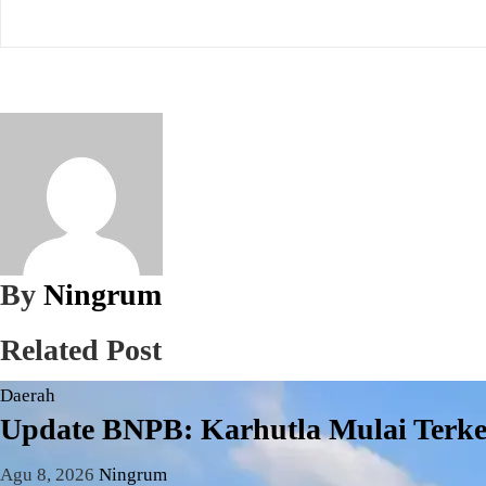
pos
By
Ningrum
Related Post
Daerah
Update BNPB: Karhutla Mulai Terke
Agu 8, 2026
Ningrum