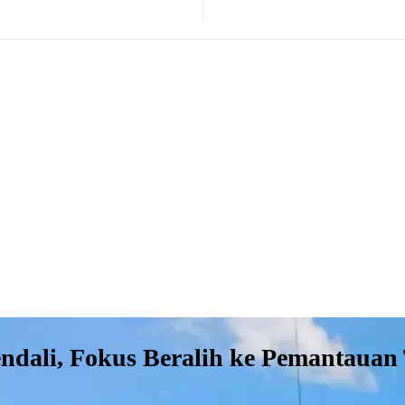
ndali, Fokus Beralih ke Pemantauan