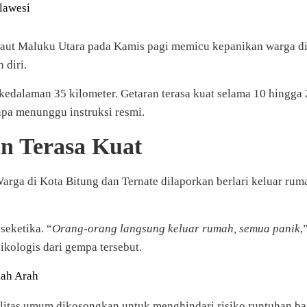
lawesi
t Maluku Utara pada Kamis pagi memicu kepanikan warga di s
 diri.
edalaman 35 kilometer. Getaran terasa kuat selama 10 hingga 2
pa menunggu instruksi resmi.
n Terasa Kuat
 Warga di Kota Bitung dan Ternate dilaporkan berlari keluar rum
eketika. “
Orang-orang langsung keluar rumah, semua panik
,
kologis dari gempa tersebut.
lah Arah
asilitas umum dikosongkan untuk menghindari risiko runtuhan ba