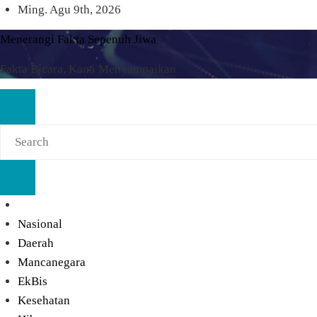
Skip
Ming. Agu 9th, 2026
to
Menerangi Fakta Sepenuh Jiwa
content
Fakta Bicara, Kami Menyampaikan
Nasional
Daerah
Mancanegara
EkBis
Kesehatan