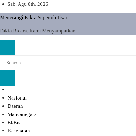
Skip
Sab. Agu 8th, 2026
to
Menerangi Fakta Sepenuh Jiwa
content
Fakta Bicara, Kami Menyampaikan
Nasional
Daerah
Mancanegara
EkBis
Kesehatan