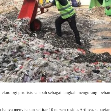
 teknologi pirolisis sampah sebagai langkah mengurangi beba
anya menyisakan sekitar 10 persen residu. Artinya, sebagian 