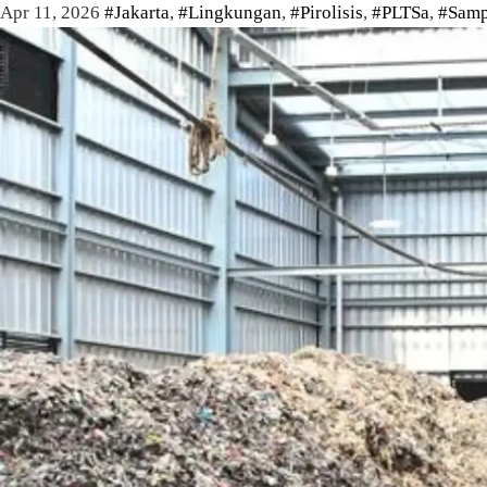
Apr 11, 2026
#Jakarta
,
#Lingkungan
,
#Pirolisis
,
#PLTSa
,
#Samp