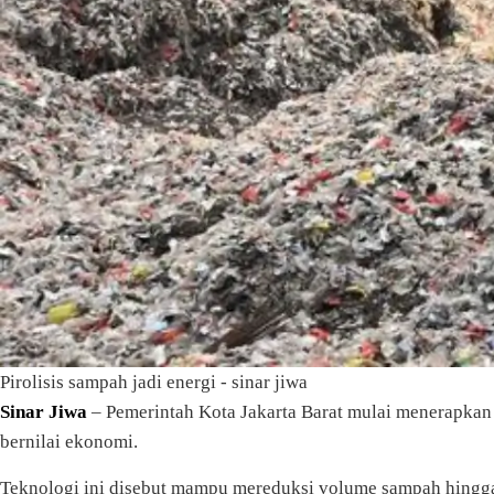
Pirolisis sampah jadi energi - sinar jiwa
Sinar Jiwa
– Pemerintah Kota Jakarta Barat mulai menerapkan
bernilai ekonomi.
Teknologi ini disebut mampu mereduksi volume sampah hingga h