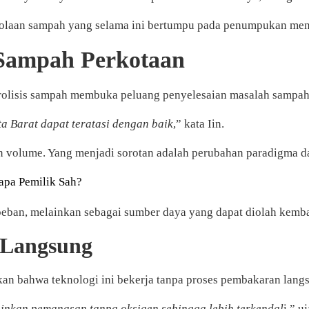
olaan sampah yang selama ini bertumpu pada penumpukan menja
 Sampah Perkotaan
rolisis sampah membuka peluang penyelesaian masalah sampah 
ta Barat dapat teratasi dengan baik
,” kata Iin.
ngan volume. Yang menjadi sorotan adalah perubahan paradigm
apa Pemilik Sah?
eban, melainkan sebagai sumber daya yang dapat diolah kembali
 Langsung
an bahwa teknologi ini bekerja tanpa proses pembakaran lang
inkan pemanasan tanpa oksigen sehingga lebih terkendal
i,” u