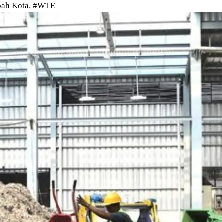
ah Kota
,
#WTE