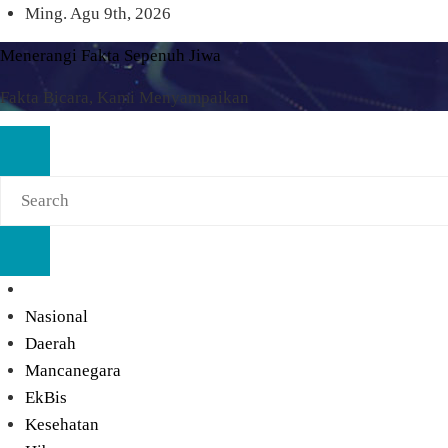
Skip
Ming. Agu 9th, 2026
to
Menerangi Fakta Sepenuh Jiwa
content
Fakta Bicara, Kami Menyampaikan
Nasional
Daerah
Mancanegara
EkBis
Kesehatan