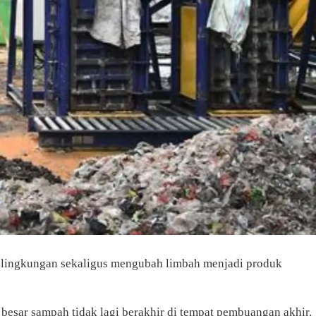
n lingkungan sekaligus mengubah limbah menjadi produk
besar sampah tidak lagi berakhir di tempat pembuangan akhir.