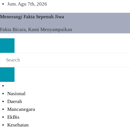
Skip
Jum. Agu 7th, 2026
to
Menerangi Fakta Sepenuh Jiwa
content
Fakta Bicara, Kami Menyampaikan
Nasional
Daerah
Mancanegara
EkBis
Kesehatan