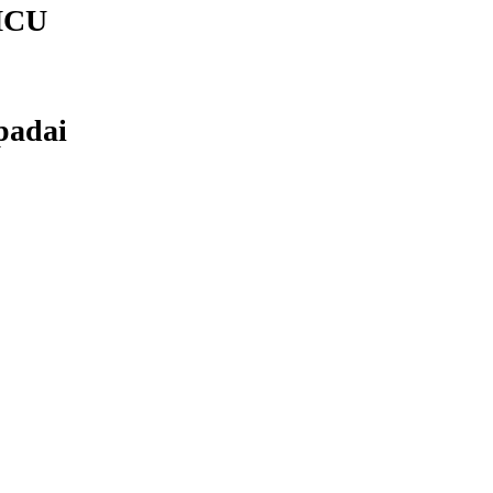
 MCU
padai